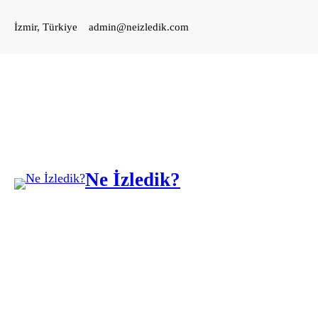
İçeriğe
İzmir, Türkiye
admin@neizledik.com
geç
Ne İzledik?