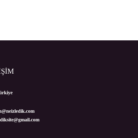
İŞİM
ürkiye
n@neizledik.com
ediksite@gmail.com