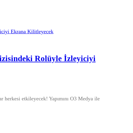
zisindeki Rolüyle İzleyiciyi
ar herkesi etkileyecek! Yapımını O3 Medya ile