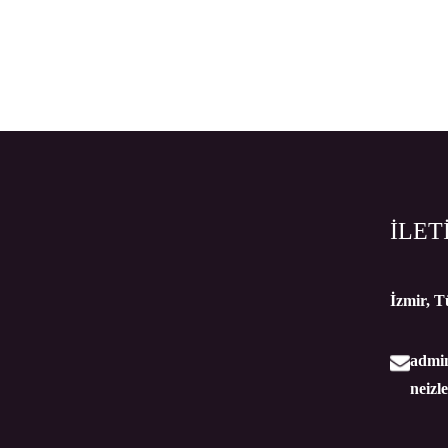
İLET
İzmir, T
admi
neizl