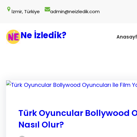
İçeriğe
İzmir, Türkiye
admin@neizledik.com
geç
Ne İzledik?
Anasay
Türk Oyuncular Bollywood O
Nasıl Olur?