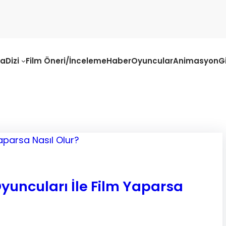
fa
Dizi
Film Öneri/İnceleme
Haber
Oyuncular
Animasyon
G
yuncuları İle Film Yaparsa