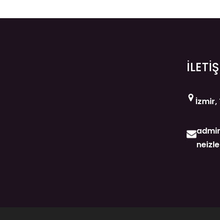
İLETİ
İzmir,
admin
neizl