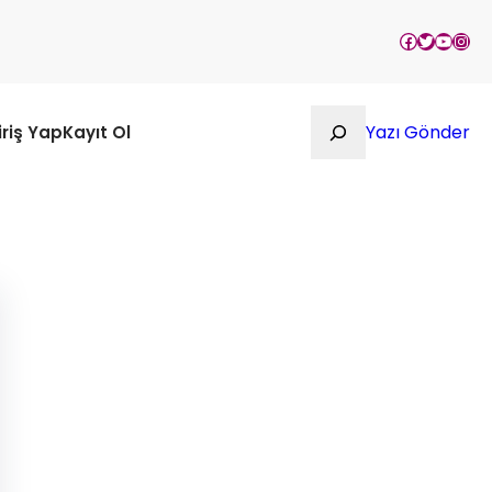
Facebook
Twitter
YouTu
Inst
Ara
Yazı Gönder
iriş Yap
Kayıt Ol