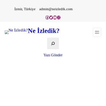
İçeriğe
İzmir, Türkiye
admin@neizledik.com
geç
Facebook
Twitter
YouTube
Instagram
Ne İzledik?
Ara
Yazı Gönder