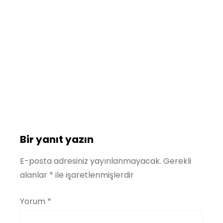
Haber
Oyuncular
şevkat yerimdar fragman
şevkat yerimdar izle
şevkat yerimdar konuk oyuncular
şevkat yerimdar yeni bölüm
suzan kardeş
suzan kardeş şevkat yerimdar
Bir yanıt yazın
E-posta adresiniz yayınlanmayacak.
Gerekli
alanlar
*
ile işaretlenmişlerdir
Yorum
*