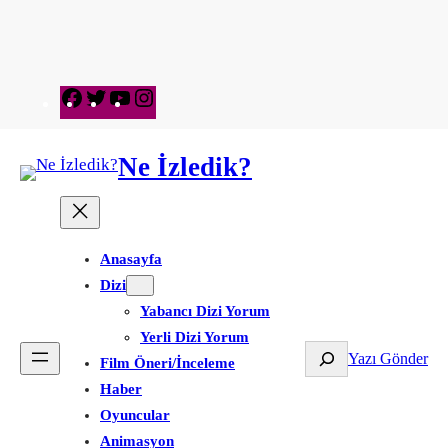
Facebook
Twitter
YouTube
Instagram
Ne İzledik?
Anasayfa
Dizi
Yabancı Dizi Yorum
Yerli Dizi Yorum
Ara
Yazı Gönder
Film Öneri/İnceleme
Haber
Oyuncular
Animasyon