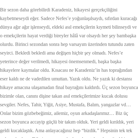
Bir sezon daha görebilirdi Karadeniz, hikayesi gerçekçiliğini
kaybetmeseydi eğer. Sadece Nefes’e yoğunlaşılsaydı, sıfırdan kuracağı
dünya ağır ağır işlenseydi, eldeki asıl emekçilerin kıymeti bilinseydi ve
o emekçilerin hayat verdiği bireyler hâlâ var olsaydı her şey bambaşka
olurdu. Birinci sezondan sonra hep varsayım üzerinden tutundu zaten
seyirci. Bekledi bekledi ama değişen hiçbir şey olmadı. Nefes’e
yeterince değer verilmedi, hikayesi önemsenmedi, başka başka
hikayelere kaymalar oldu. Kısacası ne Karadeniz’in has toprağından
eser kaldı ne de vadedilen umuttan. Yazık oldu. Ne yazık ki destansı
hikaye amacına ulaşamadan final bayrağını kaldırdı. Üç sezon boyunca
bizimle olan, canını dişine takan asıl emekçilerimize kucak dolusu
sevgiler. Nefes, Tahir, Yiğit, Asiye, Mustafa, Balım, yangazlar vd…
Onlar bizim gözbebeğimiz, ailemiz, oyun arkadaşlarımız… Biz üç
sezon boyunca accayip güçlü bir takım olduk. Yeri geldi kırıldık, yeri
geldi kucaklaştık. Ama anlayacağınız hep “bizdik.” Hepsinin tek tek