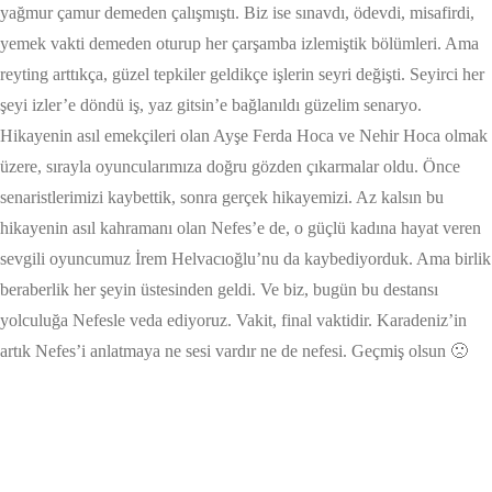
yağmur çamur demeden çalışmıştı. Biz ise sınavdı, ödevdi, misafirdi,
yemek vakti demeden oturup her çarşamba izlemiştik bölümleri. Ama
reyting arttıkça, güzel tepkiler geldikçe işlerin seyri değişti. Seyirci her
şeyi izler’e döndü iş, yaz gitsin’e bağlanıldı güzelim senaryo.
Hikayenin asıl emekçileri olan Ayşe Ferda Hoca ve Nehir Hoca olmak
üzere, sırayla oyuncularımıza doğru gözden çıkarmalar oldu. Önce
senaristlerimizi kaybettik, sonra gerçek hikayemizi. Az kalsın bu
hikayenin asıl kahramanı olan Nefes’e de, o güçlü kadına hayat veren
sevgili oyuncumuz İrem Helvacıoğlu’nu da kaybediyorduk. Ama birlik
beraberlik her şeyin üstesinden geldi. Ve biz, bugün bu destansı
yolculuğa Nefesle veda ediyoruz. Vakit, final vaktidir. Karadeniz’in
artık Nefes’i anlatmaya ne sesi vardır ne de nefesi. Geçmiş olsun 🙁