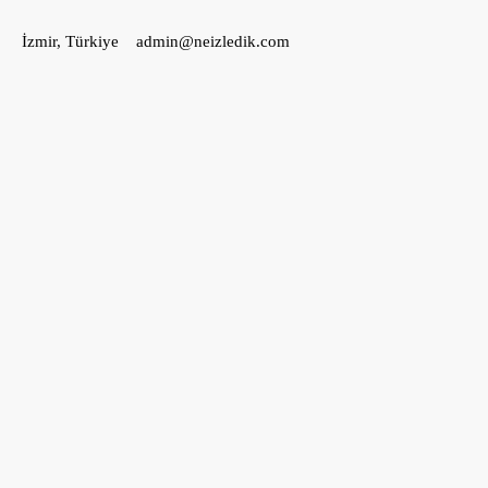
İçeriğe
İzmir, Türkiye
admin@neizledik.com
geç