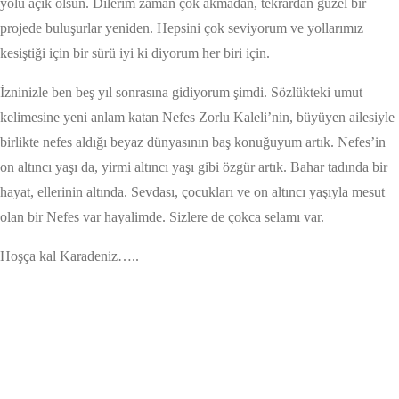
yolu açık olsun. Dilerim zaman çok akmadan, tekrardan güzel bir
projede buluşurlar yeniden. Hepsini çok seviyorum ve yollarımız
kesiştiği için bir sürü iyi ki diyorum her biri için.
İzninizle ben beş yıl sonrasına gidiyorum şimdi. Sözlükteki umut
kelimesine yeni anlam katan Nefes Zorlu Kaleli’nin, büyüyen ailesiyle
birlikte nefes aldığı beyaz dünyasının baş konuğuyum artık. Nefes’in
on altıncı yaşı da, yirmi altıncı yaşı gibi özgür artık. Bahar tadında bir
hayat, ellerinin altında. Sevdası, çocukları ve on altıncı yaşıyla mesut
olan bir Nefes var hayalimde. Sizlere de çokca selamı var.
Hoşça kal Karadeniz…..