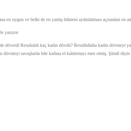
a en uygun ve belki de en yanlış bilineni aydınlatması açısından en an
le yazıyor
 de döverdi Resululah kaç kadın dövdü? Resullullaha kadın dövmeyi ya
ını dövmeyi savaşlarda bile kadına el kaldırmayı men etmiş. Şimdi diyi