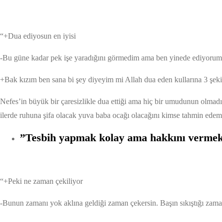
“+Dua ediyosun en iyisi
-Bu güne kadar pek işe yaradığını görmedim ama ben yinede ediyorum
+Bak kızım ben sana bi şey diyeyim mi Allah dua eden kullarına 3 şekilde c
Nefes’in büyük bir çaresizlikle dua ettiği ama hiç bir umudunun olma
ilerde ruhuna şifa olacak yuva baba ocağı olacağını kimse tahmin edem
”Tesbih yapmak kolay ama hakkını vermek
“+Peki ne zaman çekiliyor
-Bunun zamanı yok aklına geldiği zaman çekersin. Başın sıkıştığı zama