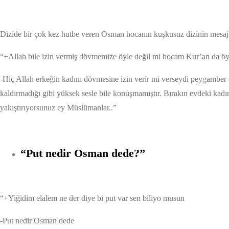
Dizide bir çok kez hutbe veren Osman hocanın kuşkusuz dizinin mesajın
“+Allah bile izin vermiş dövmemize öyle değil mi hocam Kur’an da öy
-Hiç Allah erkeğin kadını dövmesine izin verir mi verseydi peygamber
kaldırmadığı gibi yüksek sesle bile konuşmamıştır. Bırakın evdeki kad
yakıştırıyorsunuz ey Müslümanlar..”
“Put nedir Osman dede?”
“+Yiğidim elalem ne der diye bi put var sen biliyo musun
-Put nedir Osman dede