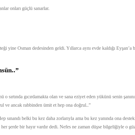
nlar onları güçlü sanarlar.
teği yine Osman dedesinden geldi. Yıllarca aynı evde kaldığı Eyşan’a b
nsün..”
ü o sırtında gıcırdamakta olan ve sana eziyet eden yükünü senin şanını
rul ve ancak rabbinden ümit et hep ona doğrul..”
Hep sınandı belki bu kez daha zorlarıyla ama bu kez yanında ona destek
 her şerde bir hayır vardır dedi. Nefes ne zaman düşse bilgeliğiyle o gü