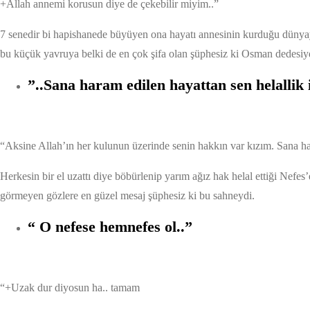
+Allah annemi korusun diye de çekebilir miyim..”
7 senedir bi hapishanede büyüyen ona hayatı annesinin kurduğu dünyayl
bu küçük yavruya belki de en çok şifa olan şüphesiz ki Osman dedesiy
”..Sana haram edilen hayattan sen helallik 
“Aksine Allah’ın her kulunun üzerinde senin hakkın var kızım. Sana hara
Herkesin bir el uzattı diye böbürlenip yarım ağız hak helal ettiği Nefes
görmeyen gözlere en güzel mesaj şüphesiz ki bu sahneydi.
“ O nefese hemnefes ol..”
“+Uzak dur diyosun ha.. tamam