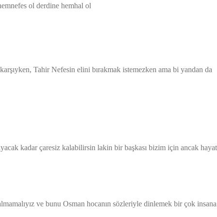
hemnefes ol derdine hemhal ol
 karşıyken, Tahir Nefesin elini bırakmak istemezken ama bi yandan da
yacak kadar çaresiz kalabilirsin lakin bir başkası bizim için ancak hayat
 kalmamalıyız ve bunu Osman hocanın sözleriyle dinlemek bir çok insana