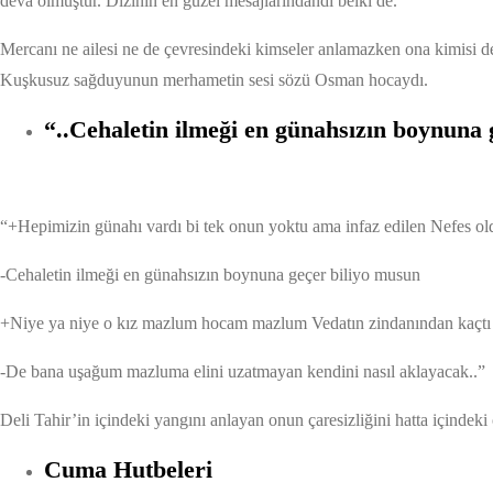
deva olmuştur. Dizinin en güzel mesajlarındandı belki de.
Mercanı ne ailesi ne de çevresindeki kimseler anlamazken ona kimisi de
Kuşkusuz sağduyunun merhametin sesi sözü Osman hocaydı.
“..Cehaletin ilmeği en günahsızın boynuna 
“+Hepimizin günahı vardı bi tek onun yoktu ama infaz edilen Nefes ol
-Cehaletin ilmeği en günahsızın boynuna geçer biliyo musun
+Niye ya niye o kız mazlum hocam mazlum Vedatın zindanından kaçtı 
-De bana uşağum mazluma elini uzatmayan kendini nasıl aklayacak..”
Deli Tahir’in içindeki yangını anlayan onun çaresizliğini hatta içinde
Cuma Hutbeleri