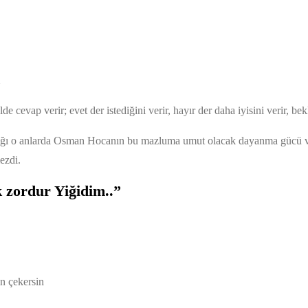
evap verir; evet der istediğini verir, hayır der daha iyisini verir, bekle
dığı o anlarda Osman Hocanın bu mazluma umut olacak dayanma gücü vere
ezdi.
 zordur Yiğidim..”
n çekersin