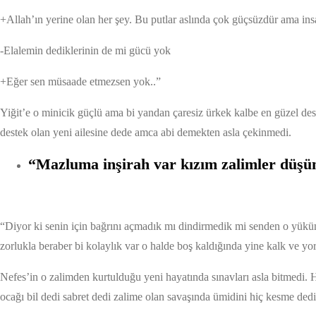
+Allah’ın yerine olan her şey. Bu putlar aslında çok güçsüzdür ama insa
-Elalemin dediklerinin de mi gücü yok
+Eğer sen müsaade etmezsen yok..”
Yiğit’e o minicik güçlü ama bi yandan çaresiz ürkek kalbe en güzel des
destek olan yeni ailesine dede amca abi demekten asla çekinmedi.
“Mazluma inşirah var kızım zalimler düşü
“Diyor ki senin için bağrını açmadık mı dindirmedik mi senden o yükün
zorlukla beraber bi kolaylık var o halde boş kaldığında yine kalk ve yo
Nefes’in o zalimden kurtulduğu yeni hayatında sınavları asla bitmedi. 
ocağı bil dedi sabret dedi zalime olan savaşında ümidini hiç kesme dedi