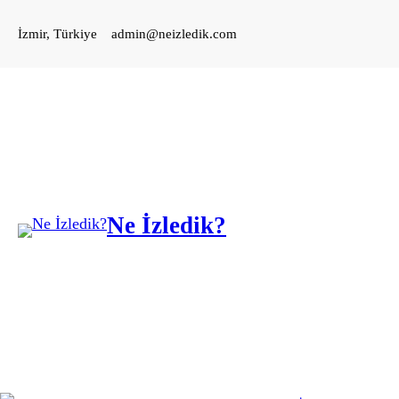
İçeriğe
İzmir, Türkiye
admin@neizledik.com
geç
Ne İzledik?