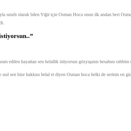
a sınırlı olarak bilen Yiğit için Osman Hoca onun ilk andan beri Osman
di.
istiyorsun..”
m edilen hayattan sen helallik istiyorsun gözyaşının hesabını rabbim so
’e asıl sen bize hakkını helal et diyen Osman hoca belki de serinin en gü