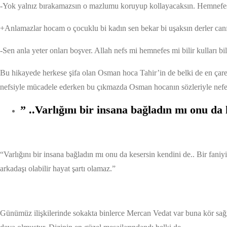
-Yok yalnız bırakamazsın o mazlumu koruyup kollayacaksın. Hemnefes
+Anlamazlar hocam o çocuklu bi kadın sen bekar bi uşaksın derler canı
-Sen anla yeter onları boşver. Allah nefs mi hemnefes mi bilir kulları bi
Bu hikayede herkese şifa olan Osman hoca Tahir’in de belki de en çare
nefsiyle mücadele ederken bu çıkmazda Osman hocanın sözleriyle nefe
” ..Varlığını bir insana bağladın mı onu da 
“Varlığını bir insana bağladın mı onu da kesersin kendini de.. Bir faniy
arkadaşı olabilir hayat şartı olamaz.”
Günümüz ilişkilerinde sokakta binlerce Mercan Vedat var buna kör sağı