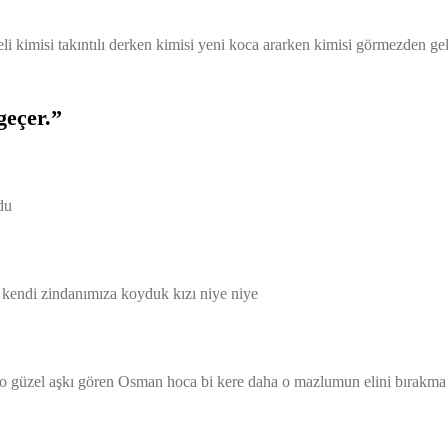
li kimisi takıntılı derken kimisi yeni koca ararken kimisi görmezden g
geçer.”
du
kendi zindanımıza koyduk kızı niye niye
ki o güzel aşkı gören Osman hoca bi kere daha o mazlumun elini bırakma 