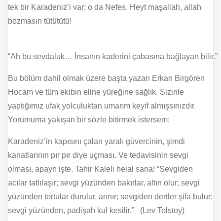
tek bir Karadeniz’i var; o da Nefes. Heyt maşallah, allah
bozmasın tütütütü!
“Ah bu sevdaluk… İnsanın kaderini çabasına bağlayan bilir.”
Bu bölüm dahil olmak üzere başta yazan Erkan Birgören
Hocam ve tüm ekibin eline yüreğine sağlık. Sizinle
yaptığımız ufak yolculuktan umarım keyif almışsınızdır.
Yorumuma yakışan bir sözle bitirmek istersem;
Karadeniz’in kapısını çalan yaralı güvercinin, şimdi
kanatlarının pır pır diye uçması. Ve tedavisinin sevgi
olması, apayrı işte. Tahir Kaleli helal sana!
“Sevgiden
acılar tatlılaşır; sevgi yüzünden bakırlar, altın olur; sevgi
yüzünden tortular durulur, arınır; sevgiden dertler şifa bulur;
sevgi yüzünden, padişah kul kesilir.” (Lev Tolstoy)