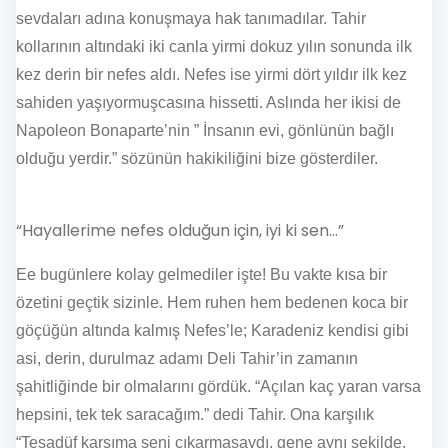
sevdaları adına konuşmaya hak tanımadılar. Tahir
kollarının altındaki iki canla yirmi dokuz yılın sonunda ilk
kez derin bir nefes aldı. Nefes ise yirmi dört yıldır ilk kez
sahiden yaşıyormuşcasına hissetti. Aslında her ikisi de
Napoleon Bonaparte’nin ” İnsanın evi, gönlünün bağlı
olduğu yerdir.” sözünün hakikiliğini bize gösterdiler.
“Hayallerime nefes olduğun için, iyi ki sen…”
Ee bugünlere kolay gelmediler işte! Bu vakte kısa bir
özetini geçtik sizinle. Hem ruhen hem bedenen koca bir
göçüğün altında kalmış Nefes’le; Karadeniz kendisi gibi
asi, derin, durulmaz adamı Deli Tahir’in zamanın
şahitliğinde bir olmalarını gördük. “Açılan kaç yaran varsa
hepsini, tek tek saracağım.” dedi Tahir. Ona karşılık
“Tesadüf karşıma seni çıkarmasaydı, gene aynı şekilde,