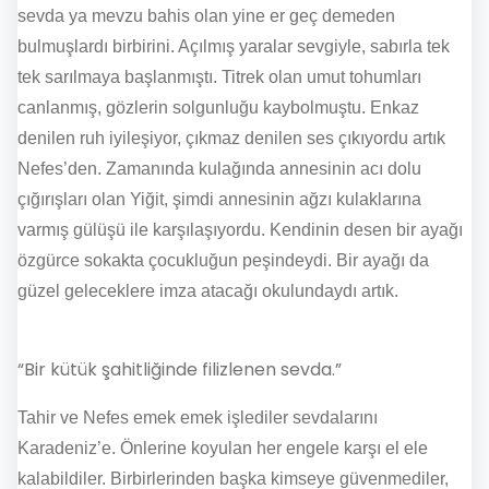
sevda ya mevzu bahis olan yine er geç demeden
bulmuşlardı birbirini. Açılmış yaralar sevgiyle, sabırla tek
tek sarılmaya başlanmıştı. Titrek olan umut tohumları
canlanmış, gözlerin solgunluğu kaybolmuştu. Enkaz
denilen ruh iyileşiyor, çıkmaz denilen ses çıkıyordu artık
Nefes’den. Zamanında kulağında annesinin acı dolu
çığırışları olan Yiğit, şimdi annesinin ağzı kulaklarına
varmış gülüşü ile karşılaşıyordu. Kendinin desen bir ayağı
özgürce sokakta çocukluğun peşindeydi. Bir ayağı da
güzel geleceklere imza atacağı okulundaydı artık.
“Bir kütük şahitliğinde filizlenen sevda.”
Tahir ve Nefes emek emek işlediler sevdalarını
Karadeniz’e. Önlerine koyulan her engele karşı el ele
kalabildiler. Birbirlerinden başka kimseye güvenmediler,