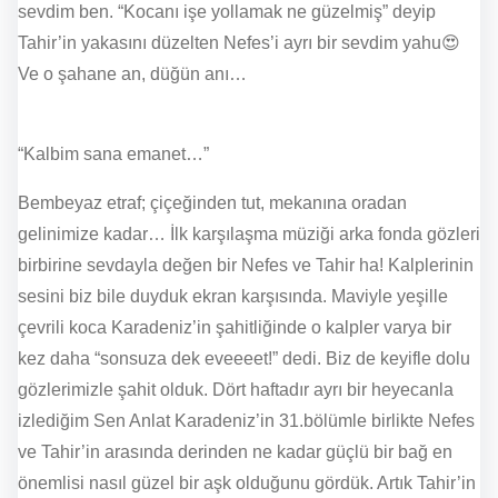
sevdim ben. “Kocanı işe yollamak ne güzelmiş” deyip
Tahir’in yakasını düzelten Nefes’i ayrı bir sevdim yahu😍
Ve o şahane an, düğün anı…
“Kalbim sana emanet…”
Bembeyaz etraf; çiçeğinden tut, mekanına oradan
gelinimize kadar… İlk karşılaşma müziği arka fonda gözleri
birbirine sevdayla değen bir Nefes ve Tahir ha! Kalplerinin
sesini biz bile duyduk ekran karşısında. Maviyle yeşille
çevrili koca Karadeniz’in şahitliğinde o kalpler varya bir
kez daha “sonsuza dek eveeeet!” dedi. Biz de keyifle dolu
gözlerimizle şahit olduk. Dört haftadır ayrı bir heyecanla
izlediğim Sen Anlat Karadeniz’in 31.bölümle birlikte Nefes
ve Tahir’in arasında derinden ne kadar güçlü bir bağ en
önemlisi nasıl güzel bir aşk olduğunu gördük. Artık Tahir’in