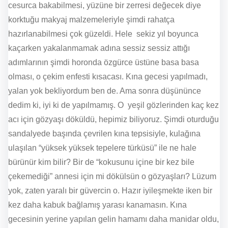
cesurca bakabilmesi, yüzüne bir zerresi değecek diye
korktuğu makyaj malzemeleriyle şimdi rahatça
hazırlanabilmesi çok güzeldi. Hele sekiz yıl boyunca
kaçarken yakalanmamak adına sessiz sessiz attığı
adımlarının şimdi horonda özgürce üstüne basa basa
olması, o çekim enfesti kısacası. Kına gecesi yapılmadı,
yalan yok bekliyordum ben de. Ama sonra düşününce
dedim ki, iyi ki de yapılmamış. O yeşil gözlerinden kaç kez
acı için gözyaşı döküldü, hepimiz biliyoruz. Şimdi oturduğu
sandalyede başında çevrilen kına tepsisiyle, kulağına
ulaşılan “yüksek yüksek tepelere türküsü” ile ne hale
bürünür kim bilir? Bir de “kokusunu içine bir kez bile
çekemediği” annesi için mi dökülsün o gözyaşları? Lüzum
yok, zaten yaralı bir güvercin o. Hazır iyileşmekte iken bir
kez daha kabuk bağlamış yarası kanamasın. Kına
gecesinin yerine yapılan gelin hamamı daha manidar oldu,