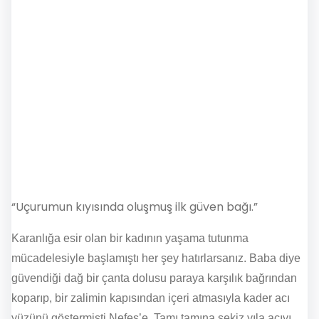
“Uçurumun kıyısında oluşmuş ilk güven bağı.”
Karanlığa esir olan bir kadının yaşama tutunma
mücadelesiyle başlamıştı her şey hatırlarsanız. Baba diye
güvendiği dağ bir çanta dolusu paraya karşılık bağrından
koparıp, bir zalimin kapısından içeri atmasıyla kader acı
yüzünü göstermişti Nefes’e. Tamı tamına sekiz yıla acıyı,