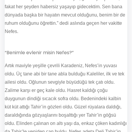
fakat her şeyden habersiz yaşayıp gidecektim. Sen bana
dünyada başka bir hayatın mevcut olduğunu, benim bir de
ruhum olduğunu öğrettin.” dedi aslında geçen her vakitte
Nefes.
“Benimle evlenir misin Nefes?”
Artık maviyle yeşille çevrili Karadeniz, Nefes’in yuvası
oldu. Üç tane abi bir tane abla bulduğu Kaleliler, ilk ve tek
ailesi oldu. Oğlunun sevgiyle büyüdüğü tek çatı oldu.
Zalime karşı er geç kale oldu. Hasret kaldığı çoğu
duygunun dindiği sıcacık sofra oldu. Bedenindeki kalbin
küt küt attığı Tahir’in gözleri oldu. Güzel rüyalara daldığı,
daraldığında gözyaşlarını boşalttığı yer Tahir’in göğsü
oldu. Elinden çalınan on altı yaşı da, enkaz çöken kadınlığı
da Tahir’le yeniden can buldu. Nefes adeta Deli Tahir’in