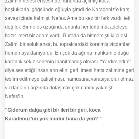
Zalimin nefesi ensesinde, ruhunda açılmış koca
boşluklarla, göğsünde oğluyla şimdi de Karadeniz’e karşı
savaş içinde kalmıştı Nefes. Ama bu kez bir fark vardı; tek
değildi. Bir nefes uzağında onunla her türlü mücadeleye
hazır mert bir adam vardı. Burada da bitmemişti ki çilesi.
Zalimi bir soluklansa, bu topraklardaki körelmiş vicdanlar
hemen ayaklanıyordu. En çok da ağrına mahkum olduğu
karanlık sekiz senenin inanılmamış olması. “Yardım edin!”
diye ses ettiği insanların elini geri itmesi hatta zalimine geri
teslim edilmeye çalışılması, namusuna varasıya olur olmaz
vicdanların ağzında dolaşmak çok canını yakmıştı
Nefes’in.
“Giderum dalga gibi bir ileri bir geri, koca
Karadenuz’un yok mudur bana da yeri? “