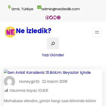
İçeriğe
İzmir, Türkiye
admin@neizledik.com
geç
Facebook
Twitter
YouTube
Instagram
Ne İzledik?
Ara
Yazı Gönder
Honeygirl
22 Kasım 2018
Okunma Sayısı:
10.831
Merhabalar efendim, günün hangi saat diliminde bölüm