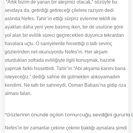
“Artık bizim de yanan bir ateşimiz olacak.” sözüyle bu
sevdaya da, getirdiği getireceği çilelere razıyım dedi
aslında Nefes. Tahir’in ettiği sürpriz evlenme teklifi ile
ayakları daha yeni yere basmış iken, bir de usulüne göre
yol alan bir evlilik süreci geçirecekleri duyunca tekrardan
havalara uçtu. O saniyelerde hissettiği o tatlı sevinç
gözlerinden net okunuyordu Nefes’in. Her akşam
oturdukları sofrada evliliğiyle ilgili konuşmak, hazırlık
yapmak farklı hissettirdi. Tahir’in “Abi akşama karımı bana
isteyeceğiz.” dediği sahne de gülmekten alıkoyamadım
kendimi. Ne tatlı bir sahneydi, Osman Babası’na gidip rıza
alması falan.
“Gözlerinin önünde açılan tomurcuğu, sevdiğini gururla i
Nefes’in bir zamanlar çekine çekine baktığı aynalara şimdi