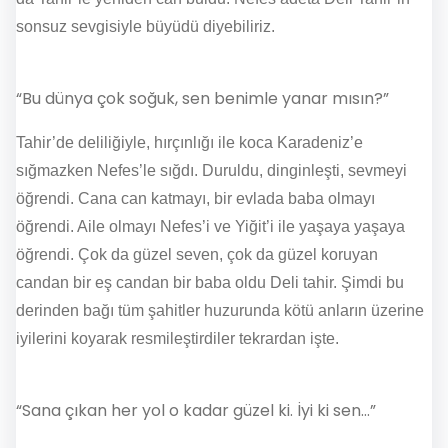
sonsuz sevgisiyle büyüdü diyebiliriz.
“Bu dünya çok soğuk, sen benimle yanar mısın?”
Tahir’de deliliğiyle, hırçınlığı ile koca Karadeniz’e
sığmazken Nefes’le sığdı. Duruldu, dinginleşti, sevmeyi
öğrendi. Cana can katmayı, bir evlada baba olmayı
öğrendi. Aile olmayı Nefes’i ve Yiğit’i ile yaşaya yaşaya
öğrendi. Çok da güzel seven, çok da güzel koruyan
candan bir eş candan bir baba oldu Deli tahir. Şimdi bu
derinden bağı tüm şahitler huzurunda kötü anların üzerine
iyilerini koyarak resmileştirdiler tekrardan işte.
“Sana çıkan her yol o kadar güzel ki. İyi ki sen…”