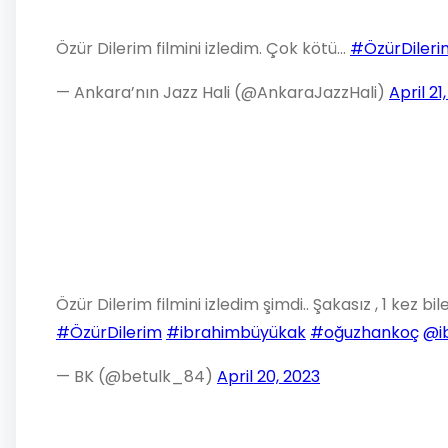
Özür Dilerim filmini izledim. Çok kötü…
#ÖzürDileri
— Ankara’nın Jazz Hali (@AnkaraJazzHali)
April 21
Özür Dilerim filmini izledim şimdi.. Şakasız , 1 ke
#ÖzürDilerim
#ibrahimbüyükak
#oğuzhankoç
@i
— BK (@betulk_84)
April 20, 2023