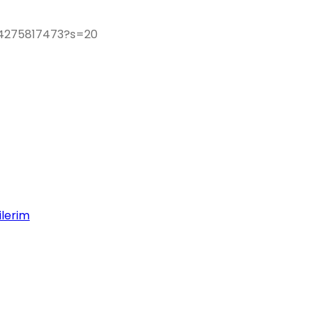
094275817473?s=20
lerim