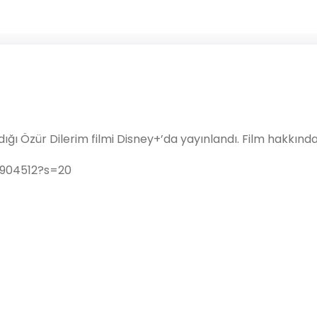
aldığı Özür Dilerim filmi Disney+’da yayınlandı. Film hakk
1904512?s=20