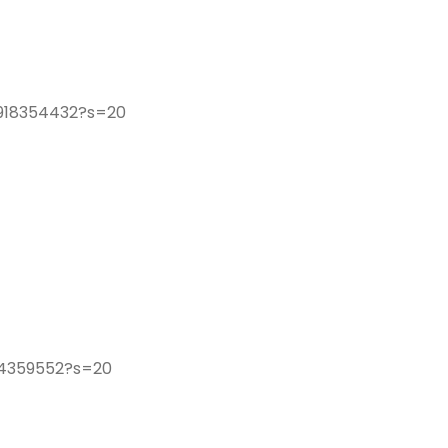
9918354432?s=20
74359552?s=20