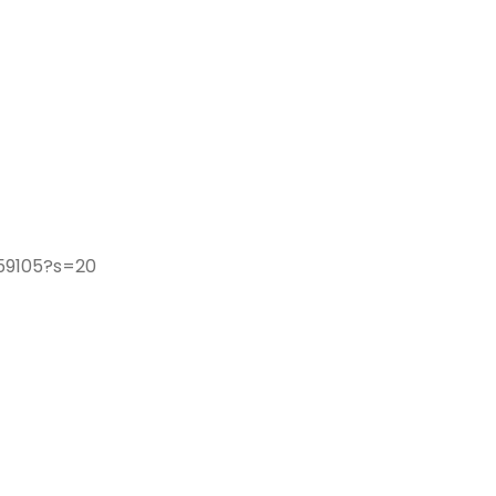
59105?s=20