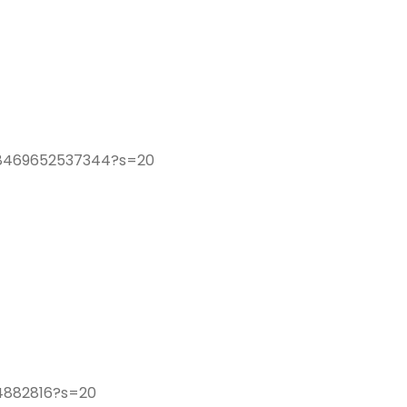
08469652537344?s=20
34882816?s=20