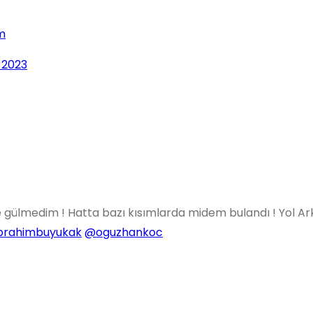
m
, 2023
z bile gülmedim ! Hatta bazı kısımlarda midem bulandı ! Yol
brahimbuyukak
@oguzhankoc