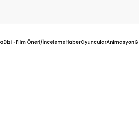
fa
Dizi
Film Öneri/İnceleme
Haber
Oyuncular
Animasyon
G