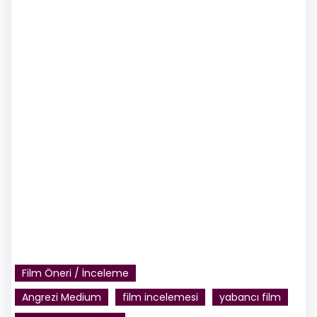
Film Öneri / İnceleme
Angrezi Medium
film incelemesi
yabancı film