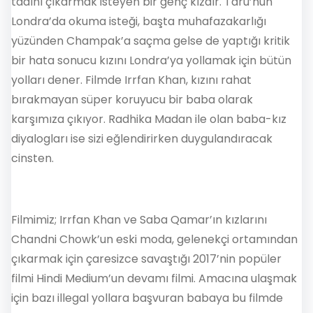
tadını çıkarmak isteyen bir genç kızdır. Taru’nun
Londra’da okuma isteği, başta muhafazakarlığı
yüzünden Champak’a saçma gelse de yaptığı kritik
bir hata sonucu kızını Londra’ya yollamak için bütün
yolları dener. Filmde Irrfan Khan, kızını rahat
bırakmayan süper koruyucu bir baba olarak
karşımıza çıkıyor. Radhika Madan ile olan baba-kız
diyalogları ise sizi eğlendirirken duygulandıracak
cinsten.
Filmimiz; Irrfan Khan ve Saba Qamar’ın kızlarını
Chandni Chowk’un eski moda, gelenekçi ortamından
çıkarmak için çaresizce savaştığı 2017’nin popüler
filmi Hindi Medium’un devamı filmi. Amacına ulaşmak
için bazı illegal yollara başvuran babaya bu filmde