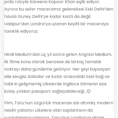
polis rolüyle Kareena Kapoor Khan eşlik ediyor.
Ayrıca bu sefer maceramız geleneksel Eski Delhi’den
havalı Güney Delhi’ye kadar kısıtlı da değil.
Udaipur’dan Londra’ya uzanan keyifli bir maceraya
tanıklık ediyoruz.
Hindi Medium’dan üç yıl sonra gelen Angrezi Medium,
ilk filme konu olarak benzese de birkaç tematik
noktayı daha gündeme getiriyor: Her şeyi kapsayan
aile sevgisi, babalar ve kızlar arasındaki özel bağ ve
tabii ki gelişmemiş ülkelerde İngilizce bilmenin size
kolay yoldan pasaport sağlayabileceği…😊
Film, Taru’nun özgürlük macerası adı altında, modern
neslin yabancı ülkelere olan saplantısını da
vurgulamaya çalışıyor. Taru’nun Londra’ya gitme