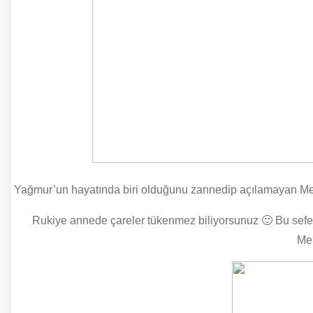
Yağmur’un hayatında biri olduğunu zannedip açılamayan Melek
Rukiye annede çareler tükenmez biliyorsunuz 🙂 Bu sefer de
Mel