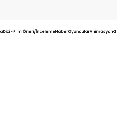
fa
Dizi
Film Öneri/İnceleme
Haber
Oyuncular
Animasyon
G