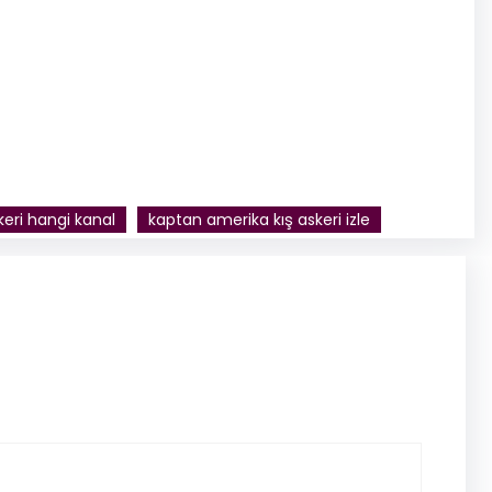
eri hangi kanal
kaptan amerika kış askeri izle