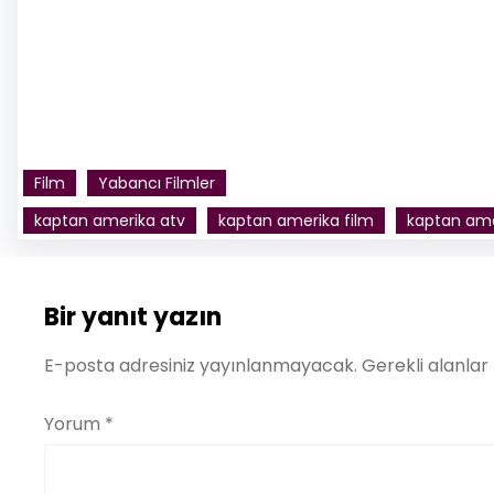
Film
Yabancı Filmler
kaptan amerika atv
kaptan amerika film
kaptan amer
Bir yanıt yazın
E-posta adresiniz yayınlanmayacak.
Gerekli alanlar
Yorum
*