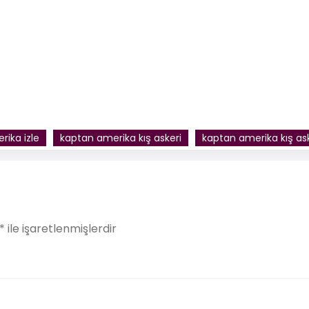
ika izle
kaptan amerika kış askeri
kaptan amerika kış ask
*
ile işaretlenmişlerdir