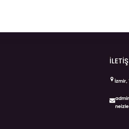
İLETİ
İzmir,
admin
neizl