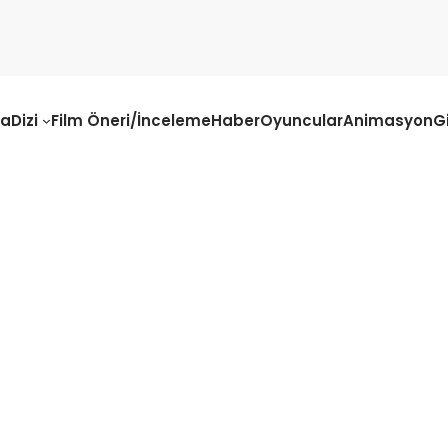
fa
Dizi
Film Öneri/İnceleme
Haber
Oyuncular
Animasyon
G