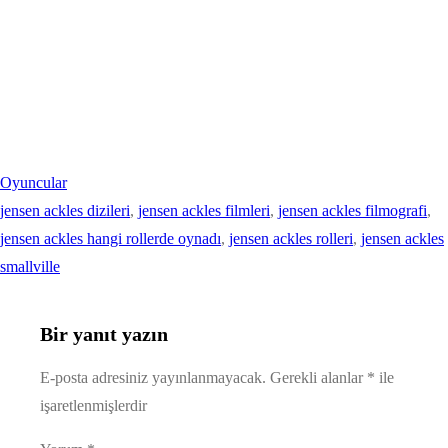
Oyuncular
jensen ackles dizileri
, 
jensen ackles filmleri
, 
jensen ackles filmografi
, 
jensen ackles hangi rollerde oynadı
, 
jensen ackles rolleri
, 
jensen ackles
smallville
Bir yanıt yazın
E-posta adresiniz yayınlanmayacak.
Gerekli alanlar
*
ile
işaretlenmişlerdir