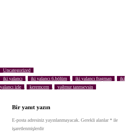
Uncategorized
iki yalancı
, 
iki yalancı 6.bölüm
, 
iki yalancı fragman
, 
iki
yalancı izle
, 
keremcem
, 
yağmur tanrısevsin
Bir yanıt yazın
E-posta adresiniz yayınlanmayacak.
Gerekli alanlar
*
ile
işaretlenmişlerdir