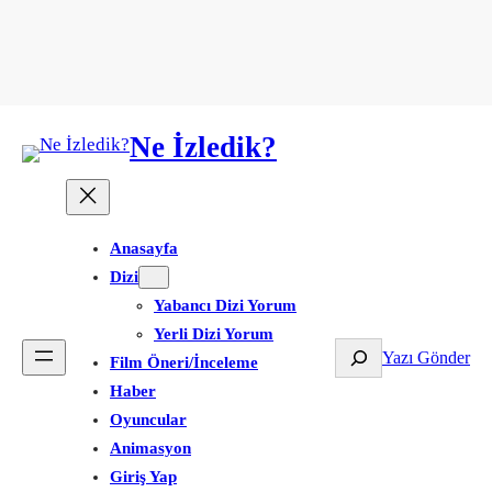
Ne İzledik?
Anasayfa
Dizi
Yabancı Dizi Yorum
Yerli Dizi Yorum
Ara
Yazı Gönder
Film Öneri/İnceleme
Haber
Oyuncular
Animasyon
Giriş Yap