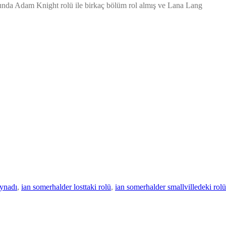
onunda Adam Knight rolü ile birkaç bölüm rol almış ve Lana Lang
oynadı
, 
ian somerhalder losttaki rolü
, 
ian somerhalder smallvilledeki rolü