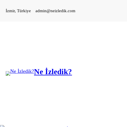
İçeriğe
İzmir, Türkiye
admin@neizledik.com
geç
Ne İzledik?