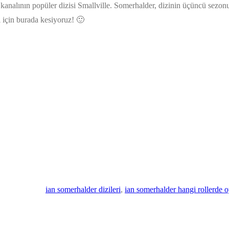
W kanalının popüler dizisi Smallville. Somerhalder, dizinin üçüncü sez
ği için burada kesiyoruz! 🙂
ian somerhalder dizileri
, 
ian somerhalder hangi rollerde 