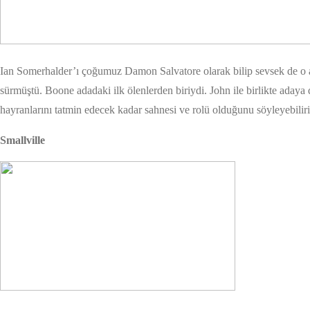
Ian Somerhalder’ı çoğumuz Damon Salvatore olarak bilip sevsek de o a
sürmüştü. Boone adadaki ilk ölenlerden biriydi. John ile birlikte aday
hayranlarını tatmin edecek kadar sahnesi ve rolü olduğunu söyleyebiliri
Smallville