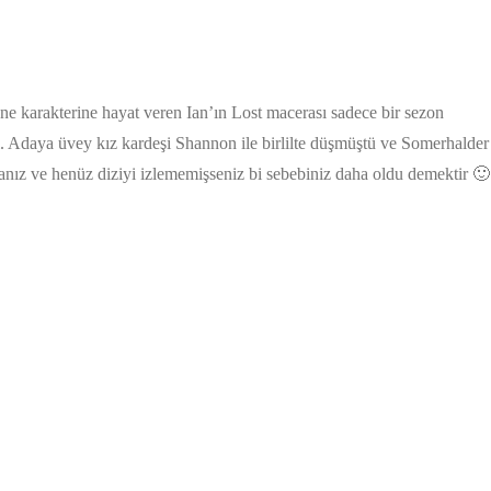
e karakterine hayat veren Ian’ın Lost macerası sadece bir sezon
ti. Adaya üvey kız kardeşi Shannon ile birlilte düşmüştü ve Somerhalder
sanız ve henüz diziyi izlememişseniz bi sebebiniz daha oldu demektir 🙂