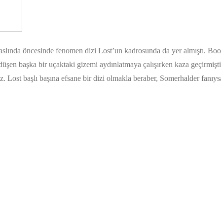
slında öncesinde fenomen dizi Lost’un kadrosunda da yer almıştı. Boon
a düşen başka bir uçaktaki gizemi aydınlatmaya çalışırken kaza geçirmiş
z. Lost başlı başına efsane bir dizi olmakla beraber, Somerhalder fanıy