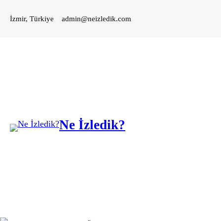
İçeriğe
İzmir, Türkiye
admin@neizledik.com
geç
Ne İzledik?