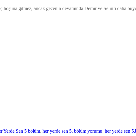
iç hoşuna gitmez, ancak gecenin devamında Demir ve Selin’i daha büyük sü
r Yerde Sen 5 bölüm
, 
her yerde sen 5. bölüm yorumu
, 
her yerde sen 5.