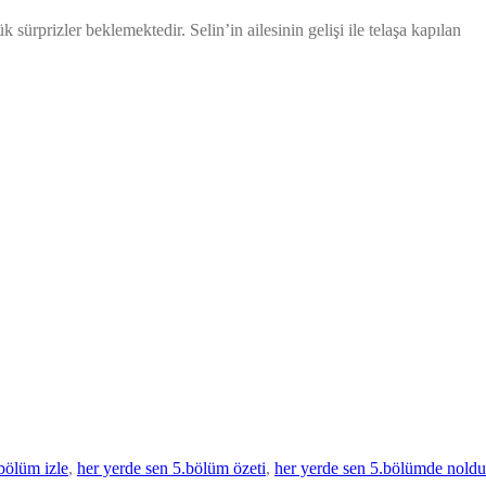
rprizler beklemektedir. Selin’in ailesinin gelişi ile telaşa kapılan
bölüm izle
, 
her yerde sen 5.bölüm özeti
, 
her yerde sen 5.bölümde noldu