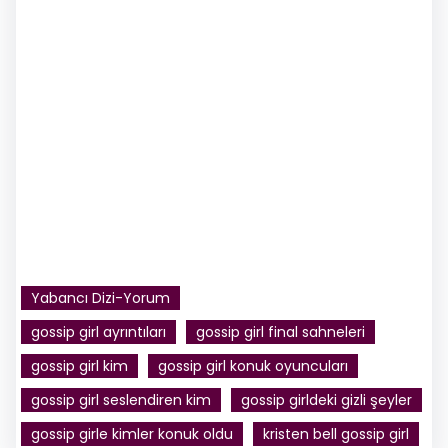
Yabancı Dizi-Yorum
gossip girl ayrıntıları
gossip girl final sahneleri
gossip girl kim
gossip girl konuk oyuncuları
gossip girl seslendiren kim
gossip girldeki gizli şeyler
gossip girle kimler konuk oldu
kristen bell gossip girl