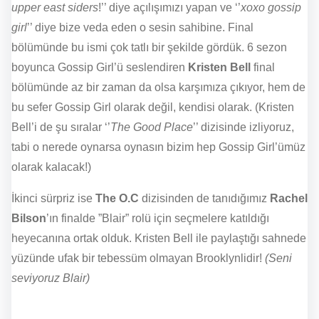
upper east siders
!’’ diye açılışımızı yapan ve ‘’
xoxo gossip
girl
’’ diye bize veda eden o sesin sahibine. Final
bölümünde bu ismi çok tatlı bir şekilde gördük. 6 sezon
boyunca Gossip Girl’ü seslendiren
Kristen Bell
final
bölümünde az bir zaman da olsa karşımıza çıkıyor, hem de
bu sefer Gossip Girl olarak değil, kendisi olarak. (Kristen
Bell’i de şu sıralar ‘’
The Good Place
’’ dizisinde izliyoruz,
tabi o nerede oynarsa oynasın bizim hep Gossip Girl’ümüz
olarak kalacak!)
İkinci sürpriz ise
The O.C
dizisinden de tanıdığımız
Rachel
Bilson
’ın finalde ”Blair” rolü için seçmelere katıldığı
heyecanına ortak olduk. Kristen Bell ile paylaştığı sahnede
yüzünde ufak bir tebessüm olmayan Brooklynlidir!
(Seni
seviyoruz Blair)