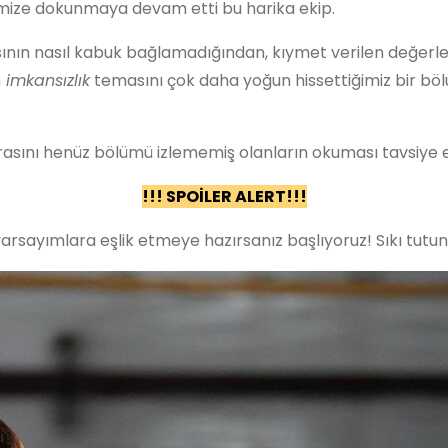
rimize dokunmaya devam etti bu harika ekip.
ının nasıl kabuk bağlamadığından, kıymet verilen değerl
m
imkansızlık
temasını çok daha yoğun hissettiğimiz bir bö
sını henüz bölümü izlememiş olanların okuması tavsiye e
!!! SPOİLER ALERT!!!
arsayımlara eşlik etmeye hazırsanız başlıyoruz! Sıkı tutu