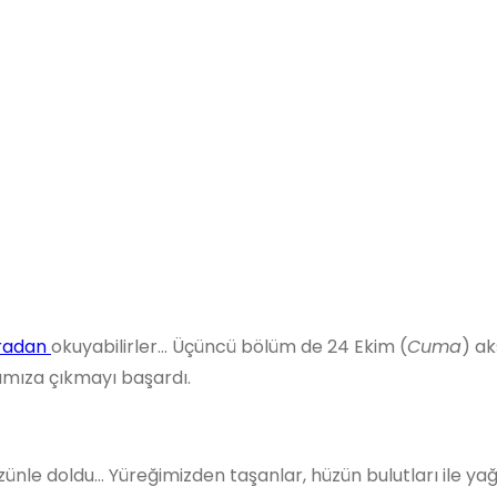
radan
okuyabilirler… Üçüncü bölüm de 24 Ekim (
Cuma
) ak
ımıza çıkmayı başardı.
le doldu… Yüreğimizden taşanlar, hüzün bulutları ile yağdı 