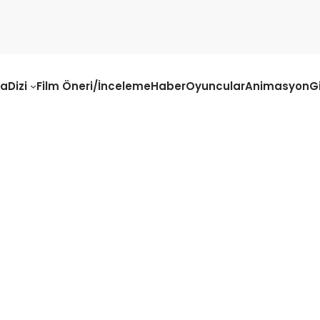
fa
Dizi
Film Öneri/İnceleme
Haber
Oyuncular
Animasyon
G