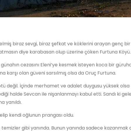
lmiş biraz sevgi, biraz şefkat ve köklerini arayan genç bir 
dınlatmasın diye karabasan olup üzerine çöken Furtuna Köyü
günahın cezasını Eleni’ye kesmek isteyen koca bir güruha kar
na karşı olan güveni sarsılmış olsa da Oruç Furtuna.
 kötü değil. İçinde merhamet ve adalet duygusu yüksek olsa
ği halde Sevcan ile nişanlanmayı kabul etti. Sandı ki gele
a yanıldı.
gelip kendi oğlunun prangası oldu.
ını temizler gibi yanında. Bunun yanında sadece kazanmak 