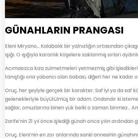
GÜNAHLARIN PRANGASI
Eleni Miryano… Kalabalık bir yalnızlığın ortasından çıkage
ışığı. O ışığıyla karanlık köşelere saklanmış sırları ay
Acımasızca kıza zulmetmeleri yetmezmiş gibi işledikleri 
tanıştığı ona yabancı olan babası, diğeri her ne kadar o
Oruç, her şeyiyle gerçek bir karakter. Saf iyi ya da saf
gelenekleriyle büyütülmüş bir adam. Ondandır ki istemedi
sağlar, omuzlarına binen yük belki o zaman binmez… Am
Zarife’nin 21 yıl önce işlediği günah onca yılın ardından 
Oruç, Eleni’nin en zor anlarında sanki annesinin günah