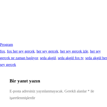
Program
fox
, 
fox her şey gerçek
, 
her şey gerçek
, 
her şey gerçek izle
, 
her şey
gerçek ne zaman başlıyor
, 
seda akgül
, 
seda akgül fox tv
, 
seda akgül her
şey gerçek
Bir yanıt yazın
E-posta adresiniz yayınlanmayacak.
Gerekli alanlar
*
ile
işaretlenmişlerdir