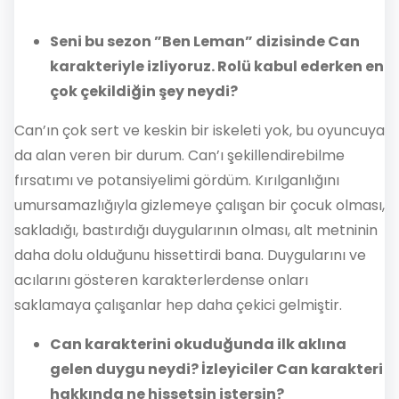
Seni bu sezon ”Ben Leman” dizisinde Can
karakteriyle izliyoruz. Rolü kabul ederken en
çok çekildiğin şey neydi?
Can’ın çok sert ve keskin bir iskeleti yok, bu oyuncuya
da alan veren bir durum. Can’ı şekillendirebilme
fırsatımı ve potansiyelimi gördüm. Kırılganlığını
umursamazlığıyla gizlemeye çalışan bir çocuk olması,
sakladığı, bastırdığı duygularının olması, alt metninin
daha dolu olduğunu hissettirdi bana. Duygularını ve
acılarını gösteren karakterlerdense onları
saklamaya çalışanlar hep daha çekici gelmiştir.
Can karakterini okuduğunda ilk aklına
gelen duygu neydi? İzleyiciler Can karakteri
hakkında ne hissetsin istersin?