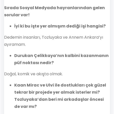
Sırada Sosyal Medyada hayranlarından gelen
sorular var!
İyi ki bu işte yer almışım dediği işi hangisi?
Dedemin insanları, Tozluyaka ve Annem Ankara’yı
ayıramam.
Durukan Çelikkaya’nın kalbini kazanmanın
püf noktası nedir?
Doğal, komik ve akışta olmak.
Kaan Mirac ve Ulvi ile dostlukları çok güzel
tekrar bir projede yer almak isterler mi?
Tozluyaka’dan beri mi arkadaşlar öncesi
de var mı?