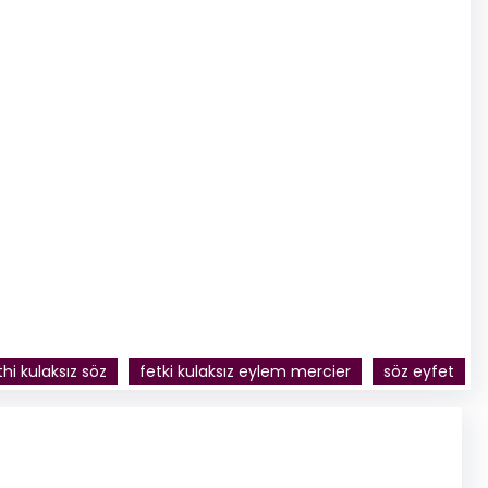
thi kulaksız söz
fetki kulaksız eylem mercier
söz eyfet