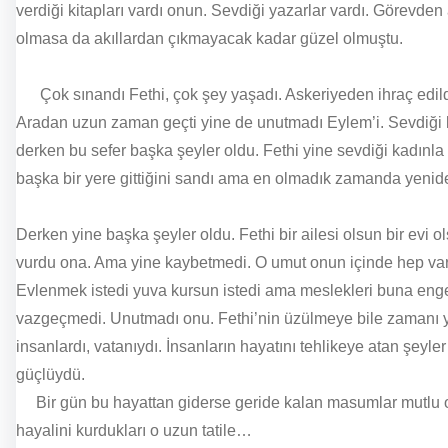
verdiği kitapları vardı onun. Sevdiği yazarlar vardı. Görevde
olmasa da akıllardan çıkmayacak kadar güzel olmuştu.
Çok sınandı Fethi, çok şey yaşadı. Askeriyeden ihraç edildi
Aradan uzun zaman geçti yine de unutmadı Eylem’i. Sevdiği kadı
derken bu sefer başka şeyler oldu. Fethi yine sevdiği kadınla 
başka bir yere gittiğini sandı ama en olmadık zamanda yenid
Derken yine başka şeyler oldu. Fethi bir ailesi olsun bir evi o
vurdu ona. Ama yine kaybetmedi. O umut onun içinde hep vard
Evlenmek istedi yuva kursun istedi ama meslekleri buna enge
vazgeçmedi. Unutmadı onu. Fethi’nin üzülmeye bile zamanı 
insanlardı, vatanıydı. İnsanların hayatını tehlikeye atan şe
güçlüydü.
Bir gün bu hayattan giderse geride kalan masumlar mutlu olma
hayalini kurdukları o uzun tatile…