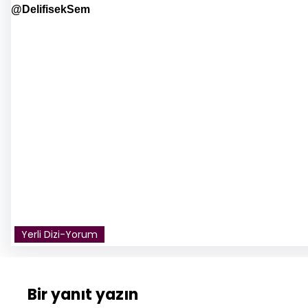
@DelifisekSem
Yerli Dizi-Yorum
Bir yanıt yazın