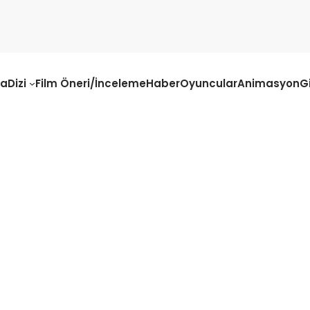
fa
Dizi
Film Öneri/İnceleme
Haber
Oyuncular
Animasyon
G