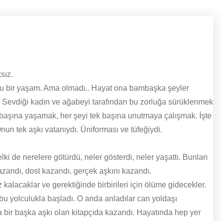
ksız.
tlu bir yaşam. Ama olmadı.. Hayat ona bambaşka şeyler
zor. Sevdiği kadın ve ağabeyi tarafından bu zorluğa sürüklenmek
k başına yaşamak, her şeyi tek başına unutmaya çalışmak. İşte
un tek aşkı vatanıydı. Üniforması ve tüfeğiydi.
i de nerelere götürdü, neler gösterdi, neler yaşattı. Bunları
zandı, dost kazandı, gerçek aşkını kazandı.
z kalacaklar ve gerektiğinde birbirileri için ölüme gidecekler.
 bu yolculukla başladı. O anda anladılar can yoldaşı
 da bir başka aşkı olan kitapçıda kazandı. Hayatında hep yer