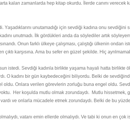
n arta kalan zamanlarda hep kitap okurdu. İlerde canını verecek 
. Yaşadıklarını unutamadığı için sevdiği kadına onu sevdiğini 
nı unutmadı. İlk gördükleri anda da söylediler artık söyleyemedi
sınandı. Onun farklı ülkeye çalışması, çalıştığı ülkenin ondan is
en çıktı karşısına. Ama bu sefer en güzel şekilde. Hiç ayrılmam
lsun istedi. Sevdiği kadınla birlikte yaşama hayali hatta birlikt
ı. O kadını bir gün kaybedeceğini biliyordu. Belki de sevdiğin
l oldu. Onlara verilen görevlerin zorluğu buna engel oldu. Sev
yoktu. Her koşulda mutlu olmak zorundaydı. Mutlu hissetmek,
yler vardı ve onlarla mücadele etmek zorundaydı. Belki de bu yü
lıydı, vatanı emin ellerde olmalıydı. Ve tabi ki onun en çok i