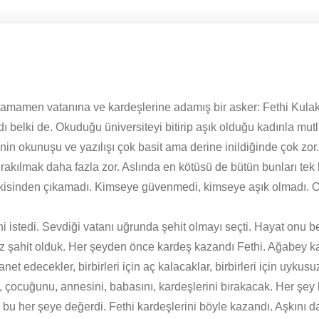
 tamamen vatanına ve kardeşlerine adamış bir asker: Fethi Kula
belki de. Okuduğu üniversiteyi bitirip aşık olduğu kadınla mu
limenin okunuşu ve yazılışı çok basit ama derine inildiğinde çok 
ırakılmak daha fazla zor. Aslında en kötüsü de bütün bunları te
 etkisinden çıkamadı. Kimseye güvenmedi, kimseye aşık olmadı. On
stedi. Sevdiği vatanı uğrunda şehit olmayı seçti. Hayat onu belk
z şahit olduk. Her şeyden önce kardeş kazandı Fethi. Ağabey ka
t edecekler, birbirleri için aç kalacaklar, birbirleri için uykusu
ni, çocuğunu, annesini, babasını, kardeşlerini bırakacak. Her şey
şte bu her şeye değerdi. Fethi kardeşlerini böyle kazandı. Aşkını