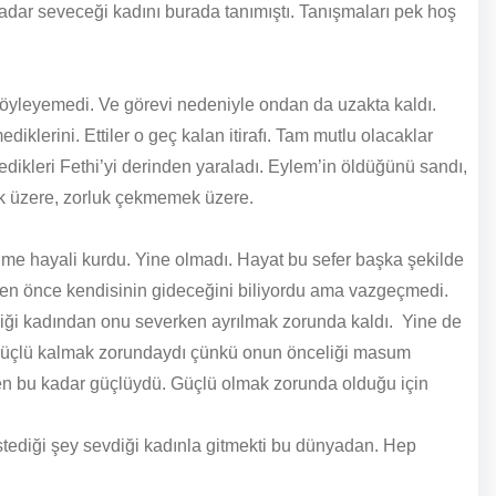
kadar seveceği kadını burada tanımıştı. Tanışmaları pek hoş
söyleyemedi. Ve görevi nedeniyle ondan da uzakta kaldı.
klerini. Ettiler o geç kalan itirafı. Tam mutlu olacaklar
tedikleri Fethi’yi derinden yaraladı. Eylem’in öldüğünü sandı,
ak üzere, zorluk çekmemek üzere.
e ölme hayali kurdu. Yine olmadı. Hayat bu sefer başka şekilde
den önce kendisinin gideceğini biliyordu ama vazgeçmedi.
diği kadından onu severken ayrılmak zorunda kaldı. Yine de
 güçlü kalmak zorundaydı çünkü onun önceliği masum
zden bu kadar güçlüydü. Güçlü olmak zorunda olduğu için
stediği şey sevdiği kadınla gitmekti bu dünyadan. Hep