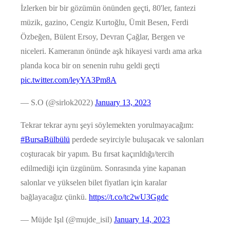
İzlerken bir bir gözümün önünden geçti, 80'ler, fantezi
müzik, gazino, Cengiz Kurtoğlu, Ümit Besen, Ferdi
Özbeğen, Bülent Ersoy, Devran Çağlar, Bergen ve
niceleri. Kameranın önünde aşk hikayesi vardı ama arka
planda koca bir on senenin ruhu geldi geçti
pic.twitter.com/leyYA3Pm8A
— S.O (@sirlok2022)
January 13, 2023
Tekrar tekrar aynı şeyi söylemekten yorulmayacağım:
#BursaBülbülü
perdede seyirciyle buluşacak ve salonları
coşturacak bir yapım. Bu fırsat kaçırıldığı/tercih
edilmediği için üzgünüm. Sonrasında yine kapanan
salonlar ve yükselen bilet fiyatları için karalar
bağlayacağız çünkü.
https://t.co/tc2wU3Ggdc
— Müjde Işıl (@mujde_isil)
January 14, 2023