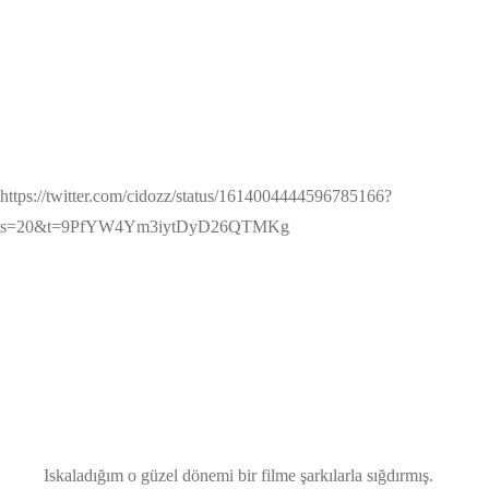
https://twitter.com/cidozz/status/1614004444596785166?
s=20&t=9PfYW4Ym3iytDyD26QTMKg
Iskaladığım o güzel dönemi bir filme şarkılarla sığdırmış.