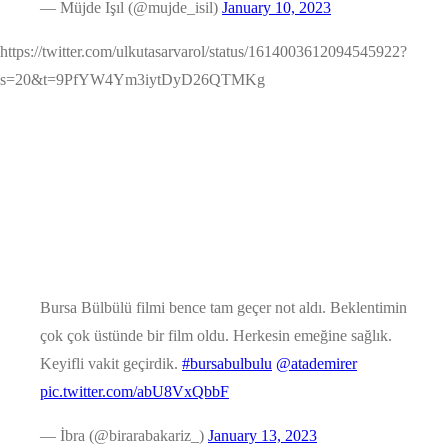
— Müjde Işıl (@mujde_isil)
January 10, 2023
https://twitter.com/ulkutasarvarol/status/1614003612094545922?
s=20&t=9PfYW4Ym3iytDyD26QTMKg
Bursa Bülbülü filmi bence tam geçer not aldı. Beklentimin
çok çok üstünde bir film oldu. Herkesin emeğine sağlık.
Keyifli vakit geçirdik.
#bursabulbulu
@atademirer
pic.twitter.com/abU8VxQbbF
— İbra (@birarabakariz_)
January 13, 2023