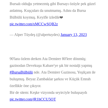
Bursalı olduğu yetmezmiş gibi Bursayı özüyle pek güzel
anlatmış. Kuşçuları da unutmamış. Adını da Bursa
Bülbülü koymuş. Keyifle izledik❤️
pic.twitter.com/xMCCwSQB2z
— Alper Tüydeş (@alpertuydes)
January 13, 2023
90'lara özlem derken Ata Demirer 80'lere dönmüş;
gazinodan Devekuşu Kabare'ye şık bir nostalji yapmış
#BursaBülbülü
nde. Ata Demirer Gazinosu, Yeşilçam ile
buluşmuş. Beyaz Zambaklar şarkısı ve Küçük Emrah
özellikle öne çıkıyor.
Bir de sitem: Keşke vizyonda seyirciyle buluşsaydı
pic.twitter.com/jR1hCCU5OT