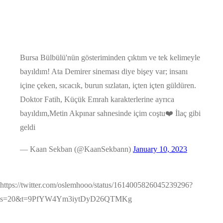
Bursa Bülbülü'nün gösteriminden çıktım ve tek kelimeyle
bayıldım! Ata Demirer sineması diye bişey var; insanı
içine çeken, sıcacık, burun sızlatan, içten içten güldüren.
Doktor Fatih, Küçük Emrah karakterlerine ayrıca
bayıldım,Metin Akpınar sahnesinde içim coştu❤️ İlaç gibi
geldi
— Kaan Sekban (@KaanSekbann)
January 10, 2023
https://twitter.com/oslemhooo/status/1614005826045239296?
s=20&t=9PfYW4Ym3iytDyD26QTMKg