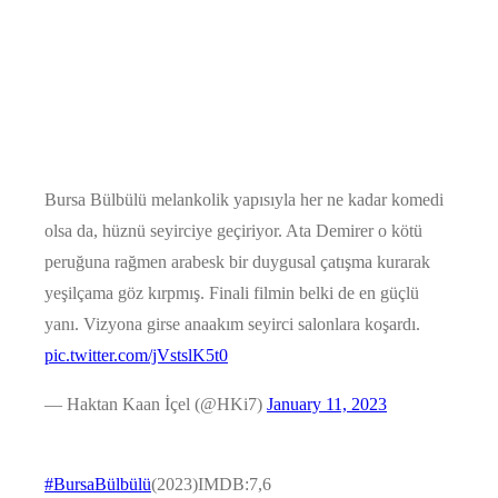
Bursa Bülbülü melankolik yapısıyla her ne kadar komedi
olsa da, hüznü seyirciye geçiriyor. Ata Demirer o kötü
peruğuna rağmen arabesk bir duygusal çatışma kurarak
yeşilçama göz kırpmış. Finali filmin belki de en güçlü
yanı. Vizyona girse anaakım seyirci salonlara koşardı.
pic.twitter.com/jVstslK5t0
— Haktan Kaan İçel (@HKi7)
January 11, 2023
#BursaBülbülü
(2023)IMDB:7,6