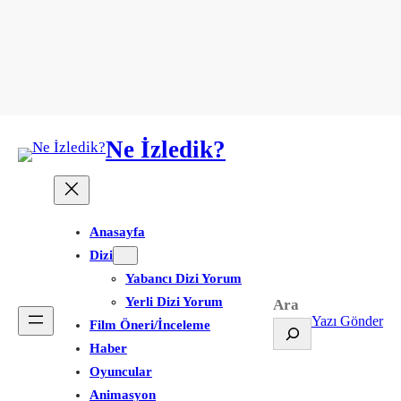
Ne İzledik?
Anasayfa
Dizi
Yabancı Dizi Yorum
Yerli Dizi Yorum
Ara
Yazı Gönder
Film Öneri/İnceleme
Haber
Oyuncular
Animasyon