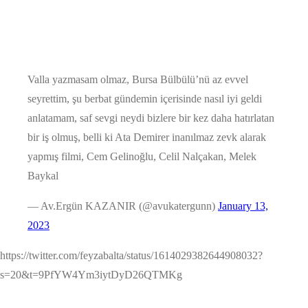
Valla yazmasam olmaz, Bursa Bülbülü’nü az evvel
seyrettim, şu berbat gündemin içerisinde nasıl iyi geldi
anlatamam, saf sevgi neydi bizlere bir kez daha hatırlatan
bir iş olmuş, belli ki Ata Demirer inanılmaz zevk alarak
yapmış filmi, Cem Gelinoğlu, Celil Nalçakan, Melek
Baykal
— Av.Ergün KAZANIR (@avukatergunn)
January 13,
2023
https://twitter.com/feyzabalta/status/1614029382644908032?
s=20&t=9PfYW4Ym3iytDyD26QTMKg