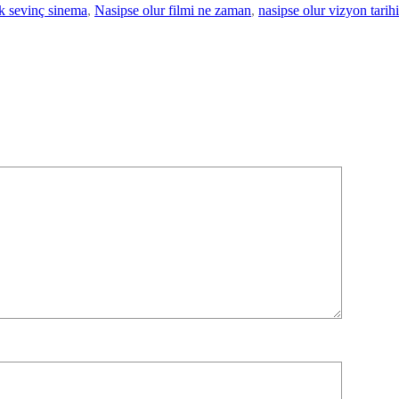
k sevinç sinema
, 
Nasipse olur filmi ne zaman
, 
nasipse olur vizyon tarihi