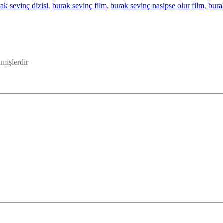
ak sevinç dizisi
, 
burak sevinç film
, 
burak sevinç nasipse olur film
, 
bura
nmişlerdir