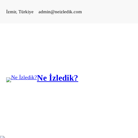
İçeriğe
İzmir, Türkiye
admin@neizledik.com
geç
Ne İzledik?