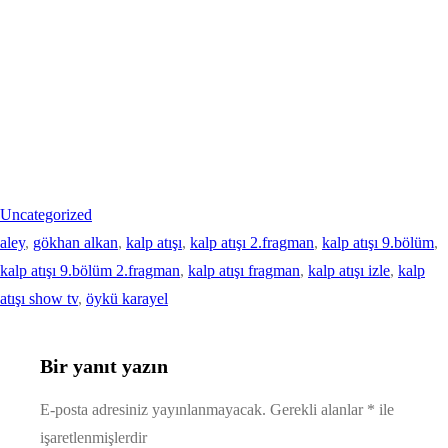
Uncategorized
aley
, 
gökhan alkan
, 
kalp atışı
, 
kalp atışı 2.fragman
, 
kalp atışı 9.bölüm
, 
kalp atışı 9.bölüm 2.fragman
, 
kalp atışı fragman
, 
kalp atışı izle
, 
kalp
atışı show tv
, 
öykü karayel
Bir yanıt yazın
E-posta adresiniz yayınlanmayacak.
Gerekli alanlar
*
ile
işaretlenmişlerdir