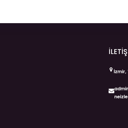
İLETİ
İzmir,
admin
neizl