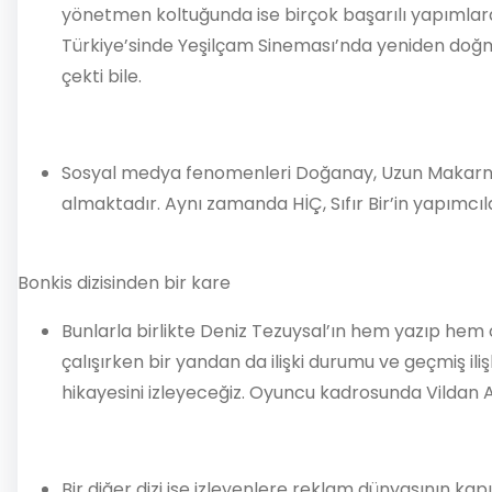
yönetmen koltuğunda ise birçok başarılı yapımlara
Türkiye’sinde Yeşilçam Sineması’nda yeniden doğma 
çekti bile.
Sosyal medya fenomenleri Doğanay, Uzun Makarna, 
almaktadır. Aynı zamanda HİÇ, Sıfır Bir’in yapımcıla
Bonkis dizisinden bir kare
Bunlarla birlikte Deniz Tezuysal’ın hem yazıp hem 
çalışırken bir yandan da ilişki durumu ve geçmiş il
hikayesini izleyeceğiz. Oyuncu kadrosunda Vildan A
Bir diğer dizi ise izleyenlere reklam dünyasının kapı