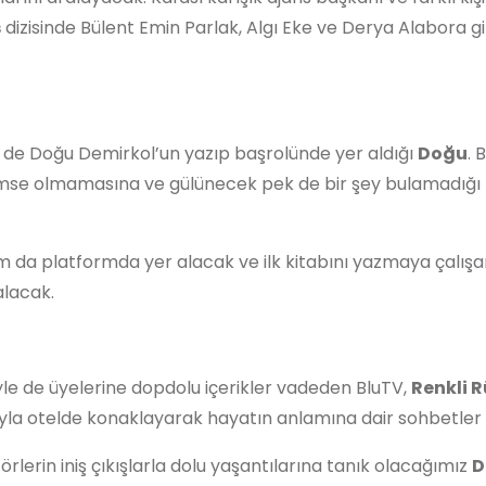
s
dizisinde Bülent Emin Parlak, Algı Eke ve Derya Alabora gib
ri de Doğu Demirkol’un yazıp başrolünde yer aldığı
Doğu
. 
mse olmamasına ve gülünecek pek de bir şey bulamadığ
 da platformda yer alacak ve ilk kitabını yazmaya çalışan b
alacak.
yle de üyelerine dopdolu içerikler vadeden BluTV,
Renkli R
la otelde konaklayarak hayatın anlamına dair sohbetler 
lerin iniş çıkışlarla dolu yaşantılarına tanık olacağımız
D