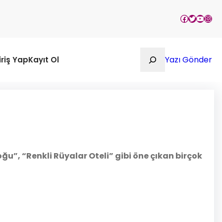
Facebook
Twitter
YouTu
Inst
Ara
Yazı Gönder
iriş Yap
Kayıt Ol
ğu”, “Renkli Rüyalar Oteli” gibi öne çıkan birçok