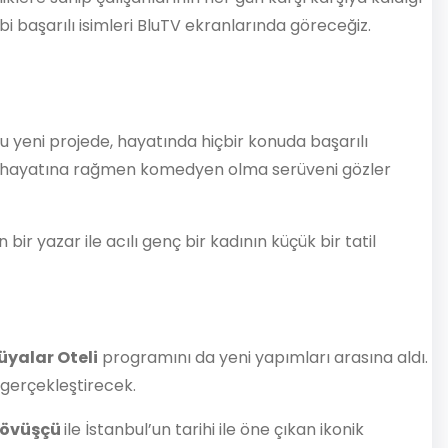
i başarılı isimleri BluTV ekranlarında göreceğiz.
Bu yeni projede, hayatında hiçbir konuda başarılı
ı hayatına rağmen komedyen olma serüveni gözler
ir yazar ile acılı genç bir kadının küçük bir tatil
üyalar Oteli
programını da yeni yapımları arasına aldı.
gerçekleştirecek.
övüşçü
ile İstanbul’un tarihi ile öne çıkan ikonik