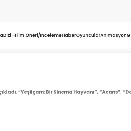
fa
Dizi
Film Öneri/İnceleme
Haber
Oyuncular
Animasyon
G
açıkladı. “Yeşilçam: Bir Sinema Hayvanı”, “Acans”, “Do