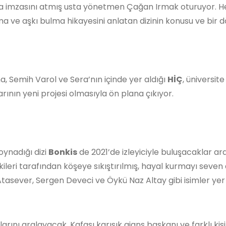
 imzasını atmış usta yönetmen Çağan Irmak oturuyor. Her ş
ve aşkı bulma hikayesini anlatan dizinin konusu ve bir dö
Semih Varol ve Sera’nın içinde yer aldığı
HİÇ
, üniversi
rının yeni projesi olmasıyla ön plana çıkıyor.
oynadığı dizi
Bonkis
de 2021’de izleyiciyle buluşacaklar ar
işkileri tarafından köşeye sıkıştırılmış, hayal kurmayı seve
tasever, Sergen Deveci ve Öykü Naz Altay gibi isimler yer
larını aralayacak. Kafası karışık ajans başkanı ve farklı kişi