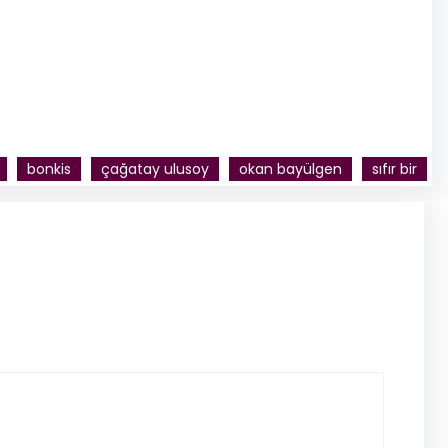
bonkis
çağatay ulusoy
okan bayülgen
sıfır bir