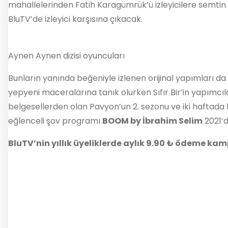
mahallelerinden Fatih Karagümrük’ü izleyicilere semtin
BluTV’de izleyici karşısına çıkacak.
Aynen Aynen dizisi oyuncuları
Bunların yanında beğeniyle izlenen orijinal yapımları d
yepyeni maceralarına tanık olurken Sıfır Bir’in yapımcıla
belgesellerden olan Pavyon’un 2. sezonu ve iki haftada b
eğlenceli şov programı
BOOM by İbrahim Selim
2021’d
BluTV’nin yıllık üyeliklerde aylık 9.90 ₺ ödeme k