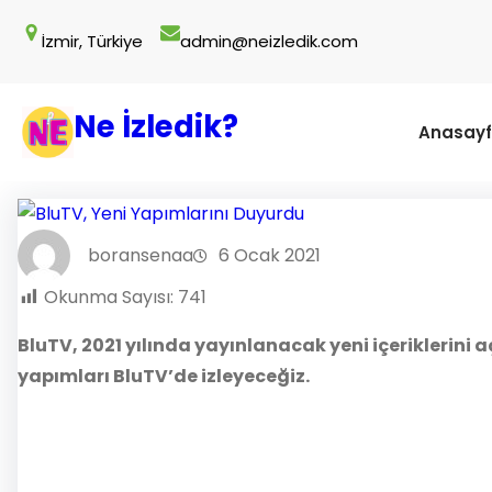
İçeriğe
İzmir, Türkiye
admin@neizledik.com
geç
Ne İzledik?
Anasay
boransenaa
6 Ocak 2021
Okunma Sayısı:
741
BluTV, 2021 yılında yayınlanacak yeni içeriklerini 
yapımları BluTV’de izleyeceğiz.