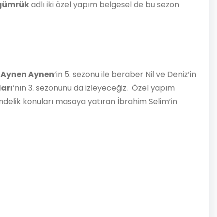
gümrük
adlı iki özel yapım belgesel de bu sezon
.
Aynen Aynen
‘in 5. sezonu ile beraber Nil ve Deniz’in
arı
‘nın 3. sezonunu da izleyeceğiz. Özel yapım
ündelik konuları masaya yatıran İbrahim Selim’in