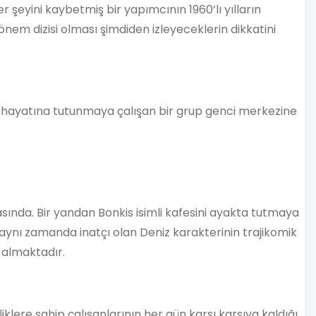
eyini kaybetmiş bir yapımcının 1960’lı yılların
nem dizisi olması şimdiden izleyeceklerin dikkatini
te hayatına tutunmaya çalışan bir grup genci merkezine
asında. Bir yandan Bonkis isimli kafesini ayakta tutmaya
n aynı zamanda inatçı olan Deniz karakterinin trajikomik
 almaktadır.
liklere sahip çalışanlarının her gün karşı karşıya kaldığı