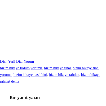
Dizi
, 
Yerli Dizi-Yorum
bizim hikaye bölüm yorumu
, 
bizim hikaye final
, 
bizim hikaye final
yorumu
, 
bizim hikaye nasıl bitti
, 
bizim hikaye rahden
, 
bizim hikaye
rahmet deniz
Bir yanıt yazın