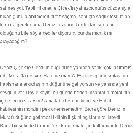
sahnesiydi. Tabii Hikmet’le Çiçek’in yalnızca nüfus cüzdanıyla
nikah günü alabilmeleri biraz saçma, sonuçta sağlık testi falan
filan da gerekir ama Deniz’i üzerine kurdukları sırrın ne
olduğunu bile söylemediler diyorum, bunda mantık mı
arayacağım?
Deniz Çiçek’le Cemil’in düğününe yanında sanki çok lazımmış
gibi Murat’la geliyor. Hani ne mana? Eski sevgilinin ablasının
hapishane arkadaşının düğününe geliyorsun ve yanında yeni
sevgilin var. Böyle keyifli bir günde neden insanların moralinin
içine limon sıkarsın? Ama tabii ben bu kısmı ve Elibol
kabilesinin moralini pek önemsemedim. Bana göre Deniz’in
Murat’ı düğüne getirmesi ikilinin ilişkini açıklar nitelikteydi.
Bariz bir şekilde Rahmet’i kıskandırmak için kullanıyordu Deniz