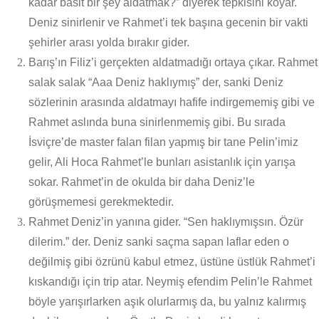
kadar basit bir şey aldatmak?” diyerek tepkisini koyar.
Deniz sinirlenir ve Rahmet’i tek başına gecenin bir vakti
şehirler arası yolda bırakır gider.
Barış’ın Filiz’i gerçekten aldatmadığı ortaya çıkar. Rahmet
salak salak “Aaa Deniz haklıymış” der, sanki Deniz
sözlerinin arasında aldatmayı hafife indirgememiş gibi ve
Rahmet aslında buna sinirlenmemiş gibi. Bu sırada
İsviçre’de master falan filan yapmış bir tane Pelin’imiz
gelir, Ali Hoca Rahmet’le bunları asistanlık için yarışa
sokar. Rahmet’in de okulda bir daha Deniz’le
görüşmemesi gerekmektedir.
Rahmet Deniz’in yanına gider. “Sen haklıymışsın. Özür
dilerim.” der. Deniz sanki saçma sapan laflar eden o
değilmiş gibi özrünü kabul etmez, üstüne üstlük Rahmet’i
kıskandığı için trip atar. Neymiş efendim Pelin’le Rahmet
böyle yarışırlarken aşık olurlarmış da, bu yalnız kalırmış