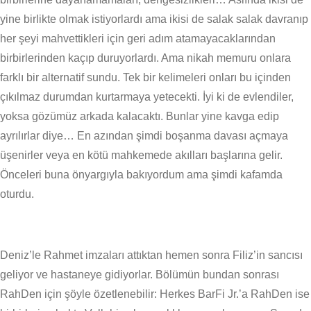
yine birlikte olmak istiyorlardı ama ikisi de salak salak davranıp
her şeyi mahvettikleri için geri adım atamayacaklarından
birbirlerinden kaçıp duruyorlardı. Ama nikah memuru onlara
farklı bir alternatif sundu. Tek bir kelimeleri onları bu içinden
çıkılmaz durumdan kurtarmaya yetecekti. İyi ki de evlendiler,
yoksa gözümüz arkada kalacaktı. Bunlar yine kavga edip
ayrılırlar diye… En azından şimdi boşanma davası açmaya
üşenirler veya en kötü mahkemede akılları başlarına gelir.
Önceleri buna önyargıyla bakıyordum ama şimdi kafamda
oturdu.
Deniz’le Rahmet imzaları attıktan hemen sonra Filiz’in sancısı
geliyor ve hastaneye gidiyorlar. Bölümün bundan sonrası
RahDen için şöyle özetlenebilir: Herkes BarFi Jr.’a RahDen ise