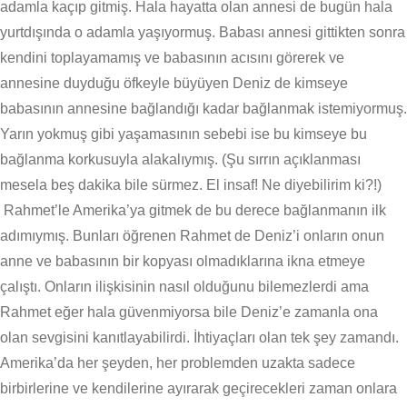
adamla kaçıp gitmiş. Hala hayatta olan annesi de bugün hala
yurtdışında o adamla yaşıyormuş. Babası annesi gittikten sonra
kendini toplayamamış ve babasının acısını görerek ve
annesine duyduğu öfkeyle büyüyen Deniz de kimseye
babasının annesine bağlandığı kadar bağlanmak istemiyormuş.
Yarın yokmuş gibi yaşamasının sebebi ise bu kimseye bu
bağlanma korkusuyla alakalıymış. (Şu sırrın açıklanması
mesela beş dakika bile sürmez. El insaf! Ne diyebilirim ki?!)
Rahmet’le Amerika’ya gitmek de bu derece bağlanmanın ilk
adımıymış. Bunları öğrenen Rahmet de Deniz’i onların onun
anne ve babasının bir kopyası olmadıklarına ikna etmeye
çalıştı. Onların ilişkisinin nasıl olduğunu bilemezlerdi ama
Rahmet eğer hala güvenmiyorsa bile Deniz’e zamanla ona
olan sevgisini kanıtlayabilirdi. İhtiyaçları olan tek şey zamandı.
Amerika’da her şeyden, her problemden uzakta sadece
birbirlerine ve kendilerine ayırarak geçirecekleri zaman onlara