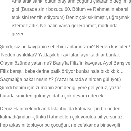
Ama artık sanki bütün olayların çoğunu çıkaran o değilmiş
gibi (Burada sinir bozucu 60. Bölüm ve Rahmet’in abartılı
tepkisini tenzih ediyorum) Deniz çok sıkılmıştır, uğraşmak
istemez artık. Ne halin varsa gör Rahmet, modunda
gezer.
Şimdi, siz bu kavganın sebebini anladınız mı? Neden küstüler?
Neden ayrıldılar? Yaklaşık bir ay falan ayrı kaldılar bunlar.
Olayın özünde yatan ne? Barış’la Filiz’in kavgası. Ayol Barış ve
Filiz barıştı, bebeklerine patik örüyor bunlar hala bıkbıkbık…
Saçmalığa bakar mısınız? (Yazar burada sinirden gülüyor.)
Şimdi benim için zurnanın zort dediği yere geliyoruz, yazar
burada sinirden gülmeye daha çok devam edecek.
Deniz Hanımefendi artık İstanbul’da kalması için bir neden
kalmadığından -çünkü Rahmet’ten çok yoruldu biliyorsunuz,
hep arkasını topluyor bu çocuğun, ne cefakar da bir sevgili