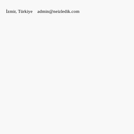
İçeriğe
İzmir, Türkiye
admin@neizledik.com
geç