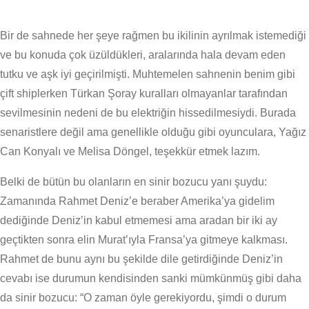
Bir de sahnede her şeye rağmen bu ikilinin ayrılmak istemediği
ve bu konuda çok üzüldükleri, aralarında hala devam eden
tutku ve aşk iyi geçirilmişti. Muhtemelen sahnenin benim gibi
çift shiplerken Türkan Şoray kuralları olmayanlar tarafından
sevilmesinin nedeni de bu elektriğin hissedilmesiydi. Burada
senaristlere değil ama genellikle olduğu gibi oyunculara, Yağız
Can Konyalı ve Melisa Döngel, teşekkür etmek lazım.
Belki de bütün bu olanların en sinir bozucu yanı şuydu:
Zamanında Rahmet Deniz’e beraber Amerika’ya gidelim
dediğinde Deniz’in kabul etmemesi ama aradan bir iki ay
geçtikten sonra elin Murat’ıyla Fransa’ya gitmeye kalkması.
Rahmet de bunu aynı bu şekilde dile getirdiğinde Deniz’in
cevabı ise durumun kendisinden sanki mümkünmüş gibi daha
da sinir bozucu: “O zaman öyle gerekiyordu, şimdi o durum