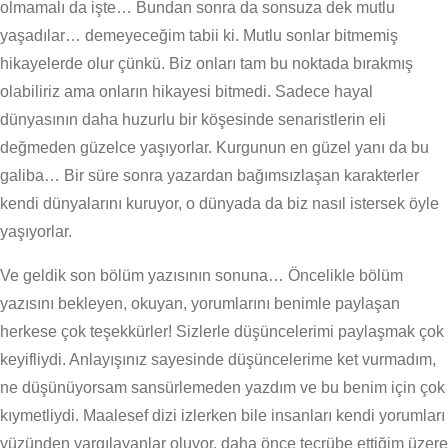
olmamalı da işte… Bundan sonra da sonsuza dek mutlu
yaşadılar… demeyeceğim tabii ki. Mutlu sonlar bitmemiş
hikayelerde olur çünkü. Biz onları tam bu noktada bırakmış
olabiliriz ama onların hikayesi bitmedi. Sadece hayal
dünyasının daha huzurlu bir köşesinde senaristlerin eli
değmeden güzelce yaşıyorlar. Kurgunun en güzel yanı da bu
galiba… Bir süre sonra yazardan bağımsızlaşan karakterler
kendi dünyalarını kuruyor, o dünyada da biz nasıl istersek öyle
yaşıyorlar.
Ve geldik son bölüm yazısının sonuna… Öncelikle bölüm
yazısını bekleyen, okuyan, yorumlarını benimle paylaşan
herkese çok teşekkürler! Sizlerle düşüncelerimi paylaşmak çok
keyifliydi. Anlayışınız sayesinde düşüncelerime ket vurmadım,
ne düşünüyorsam sansürlemeden yazdım ve bu benim için çok
kıymetliydi. Maalesef dizi izlerken bile insanları kendi yorumları
yüzünden yargılayanlar oluyor, daha önce tecrübe ettiğim üzere