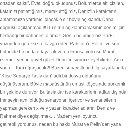
ortadan kalktı”. Evet, doğru okudunuz. Bölümlerce altı çizilen,
kafamızı patlattığımız, merak ettiğimiz, Deniz’in karakterini
anlamamıza yardımcı olacak o sır böyle açıklandı. Daha
doğrusu açıklanmadı!!! Bu sırrın açıklanmamasının benim için
herhangi bir bahanesi olamaz. Son 5 bölümde biz BarFi
yüzünden gereksizce kavga eden RahDen’i, Pelin’i ve son
bölümde bir anda ortaya çıkıveren Fransa yolcusu Murat’ı
izlemek yerine gayet güzel Deniz’in sırrını izleyebilirdik. Ama
yooo… Kim uğraşacak?! Bazen senaristlerin bilgisayarlarında
“Klişe Senaryo Taslakları” adlı bir dosya olduğunu
düşünüyorum. Böyle masaüstünün en üst köşesinde görkemli
bir şekilde duruyor. Bu taslaklar ise karakterlerin adları dışında
her şeyin aynı olduğu senaryoları içeriyor ve senaristlerin
yapması gereken x ve y yazan karakter adlarını Deniz ve
Rahmet diye değiştirmek… Madem yeni oyuncu
getirebiliyordunuz, neden bu hakkı Murat ve Pelin’den yana