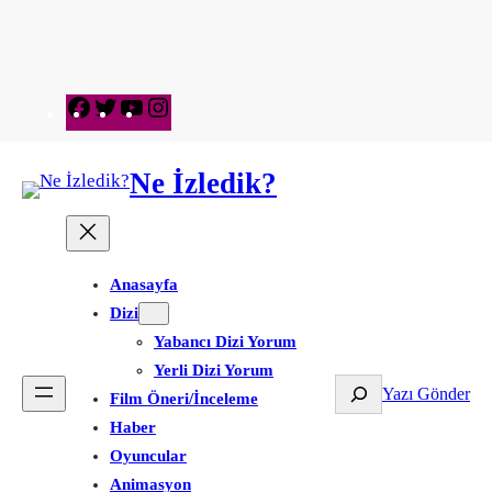
Facebook
Twitter
YouTube
Instagram
Ne İzledik?
Anasayfa
Dizi
Yabancı Dizi Yorum
Yerli Dizi Yorum
Ara
Yazı Gönder
Film Öneri/İnceleme
Haber
Oyuncular
Animasyon