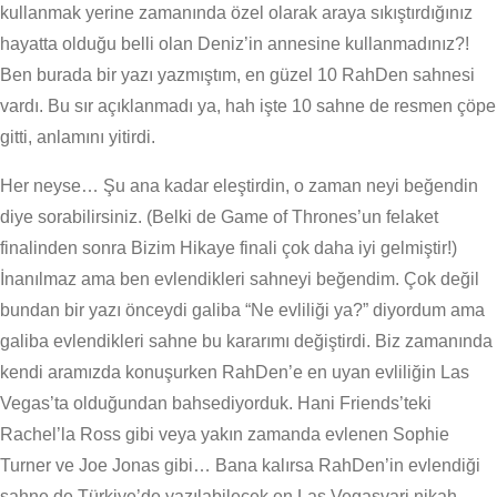
kullanmak yerine zamanında özel olarak araya sıkıştırdığınız
hayatta olduğu belli olan Deniz’in annesine kullanmadınız?!
Ben burada bir yazı yazmıştım, en güzel 10 RahDen sahnesi
vardı. Bu sır açıklanmadı ya, hah işte 10 sahne de resmen çöpe
gitti, anlamını yitirdi.
Her neyse… Şu ana kadar eleştirdin, o zaman neyi beğendin
diye sorabilirsiniz. (Belki de Game of Thrones’un felaket
finalinden sonra Bizim Hikaye finali çok daha iyi gelmiştir!)
İnanılmaz ama ben evlendikleri sahneyi beğendim. Çok değil
bundan bir yazı önceydi galiba “Ne evliliği ya?” diyordum ama
galiba evlendikleri sahne bu kararımı değiştirdi. Biz zamanında
kendi aramızda konuşurken RahDen’e en uyan evliliğin Las
Vegas’ta olduğundan bahsediyorduk. Hani Friends’teki
Rachel’la Ross gibi veya yakın zamanda evlenen Sophie
Turner ve Joe Jonas gibi… Bana kalırsa RahDen’in evlendiği
sahne de Türkiye’de yazılabilecek en Las Vegasvari nikah