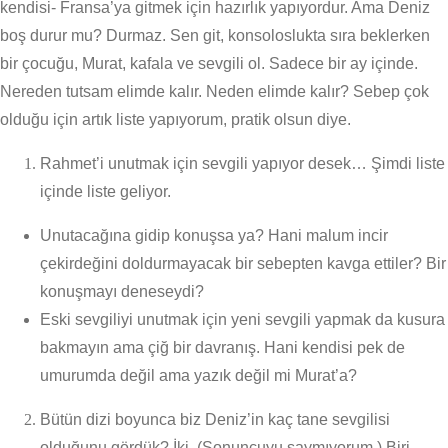
kendisi- Fransa’ya gitmek için hazırlık yapıyordur. Ama Deniz
boş durur mu? Durmaz. Sen git, konsoloslukta sıra beklerken
bir çocuğu, Murat, kafala ve sevgili ol. Sadece bir ay içinde.
Nereden tutsam elimde kalır. Neden elimde kalır? Sebep çok
olduğu için artık liste yapıyorum, pratik olsun diye.
Rahmet’i unutmak için sevgili yapıyor desek… Şimdi liste
içinde liste geliyor.
Unutacağına gidip konuşsa ya? Hani malum incir
çekirdeğini doldurmayacak bir sebepten kavga ettiler? Bir
konuşmayı deneseydi?
Eski sevgiliyi unutmak için yeni sevgili yapmak da kusura
bakmayın ama çiğ bir davranış. Hani kendisi pek de
umurumda değil ama yazık değil mi Murat’a?
Bütün dizi boyunca biz Deniz’in kaç tane sevgilisi
olduğunu gördük? İki. (Sonuncuyu saymıyorum.) Biri