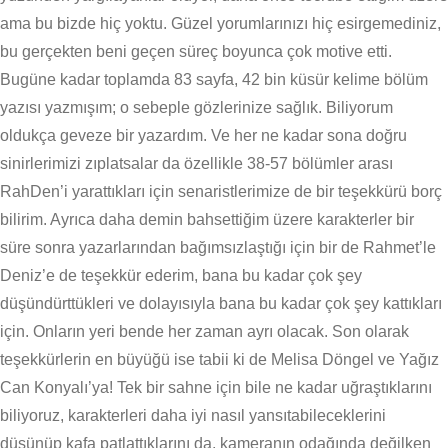
ama bu bizde hiç yoktu. Güzel yorumlarınızı hiç esirgemediniz,
bu gerçekten beni geçen süreç boyunca çok motive etti.
Bugüne kadar toplamda 83 sayfa, 42 bin küsür kelime bölüm
yazısı yazmışım; o sebeple gözlerinize sağlık. Biliyorum
oldukça geveze bir yazardım. Ve her ne kadar sona doğru
sinirlerimizi zıplatsalar da özellikle 38-57 bölümler arası
RahDen’i yarattıkları için senaristlerimize de bir teşekkürü borç
bilirim. Ayrıca daha demin bahsettiğim üzere karakterler bir
süre sonra yazarlarından bağımsızlaştığı için bir de Rahmet’le
Deniz’e de teşekkür ederim, bana bu kadar çok şey
düşündürttükleri ve dolayısıyla bana bu kadar çok şey kattıkları
için. Onların yeri bende her zaman ayrı olacak. Son olarak
teşekkürlerin en büyüğü ise tabii ki de Melisa Döngel ve Yağız
Can Konyalı’ya! Tek bir sahne için bile ne kadar uğraştıklarını
biliyoruz, karakterleri daha iyi nasıl yansıtabileceklerini
düşünüp kafa patlattıklarını da, kameranın odağında değilken