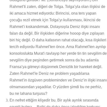
Rahmet’ti zaten, diğeri de Tolga. Tolga’yla olan ilişkisi de
iki amaca hizmet ediyordu: Birincisi, ona ters yapan
çocuğu rezil etmek için Tolga’yı kullanması, ikincisi de
Rahmet’i kıskandırmak. Dolayısıyla Deniz ilişki insanı
falan da değil. Bir ilişkiden diğerine hooop diye zıplayan
biri hiç değil. O daha kafasının rahat olacağı, kısa ilişkileri
tercih ediyordu Rahmet’ten önce. Ama Rahmet’ten ayrılıp
konsoloslukta Murat’ı tavlayıp her yerde tin tin sevgilim de
sevgilim diye peşinden getirmek sonra da bu adamla
Fransa’ya gitmeyi düşünmek Denizlik bir hareket değil.
Zaten Rahmet’le Deniz ne problem yaşadılarsa
Rahmet’in özgüven probleminden ve Deniz’in ilişki insanı
olmamasından yaşadılar. O yüzden şimdi bu ne perhiz,
bu ne lahana turşusu?
En nefret ettiğim klişedir bu. Bir aylık ayrılık sırasında
sevgili bulma… Belki de daha önce izlediğim korkunç