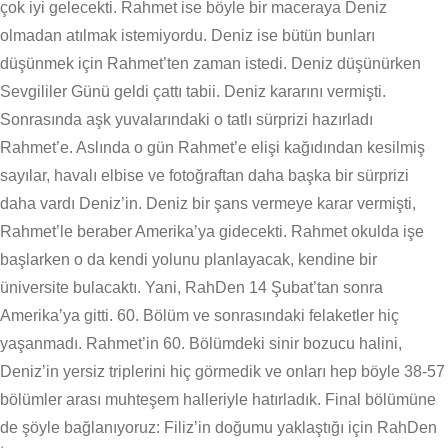
çok iyi gelecekti. Rahmet ise böyle bir maceraya Deniz
olmadan atılmak istemiyordu. Deniz ise bütün bunları
düşünmek için Rahmet’ten zaman istedi. Deniz düşünürken
Sevgililer Günü geldi çattı tabii. Deniz kararını vermişti.
Sonrasında aşk yuvalarındaki o tatlı sürprizi hazırladı
Rahmet’e. Aslında o gün Rahmet’e elişi kağıdından kesilmiş
sayılar, havalı elbise ve fotoğraftan daha başka bir sürprizi
daha vardı Deniz’in. Deniz bir şans vermeye karar vermişti,
Rahmet’le beraber Amerika’ya gidecekti. Rahmet okulda işe
başlarken o da kendi yolunu planlayacak, kendine bir
üniversite bulacaktı. Yani, RahDen 14 Şubat’tan sonra
Amerika’ya gitti. 60. Bölüm ve sonrasındaki felaketler hiç
yaşanmadı. Rahmet’in 60. Bölümdeki sinir bozucu halini,
Deniz’in yersiz triplerini hiç görmedik ve onları hep böyle 38-57
bölümler arası muhteşem halleriyle hatırladık. Final bölümüne
de şöyle bağlanıyoruz: Filiz’in doğumu yaklaştığı için RahDen