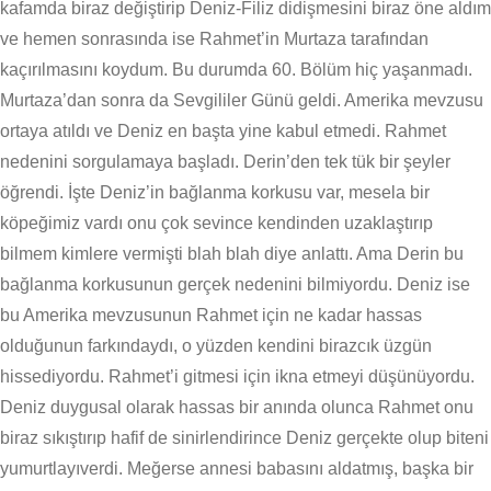
kafamda biraz değiştirip Deniz-Filiz didişmesini biraz öne aldım
ve hemen sonrasında ise Rahmet’in Murtaza tarafından
kaçırılmasını koydum. Bu durumda 60. Bölüm hiç yaşanmadı.
Murtaza’dan sonra da Sevgililer Günü geldi. Amerika mevzusu
ortaya atıldı ve Deniz en başta yine kabul etmedi. Rahmet
nedenini sorgulamaya başladı. Derin’den tek tük bir şeyler
öğrendi. İşte Deniz’in bağlanma korkusu var, mesela bir
köpeğimiz vardı onu çok sevince kendinden uzaklaştırıp
bilmem kimlere vermişti blah blah diye anlattı. Ama Derin bu
bağlanma korkusunun gerçek nedenini bilmiyordu. Deniz ise
bu Amerika mevzusunun Rahmet için ne kadar hassas
olduğunun farkındaydı, o yüzden kendini birazcık üzgün
hissediyordu. Rahmet’i gitmesi için ikna etmeyi düşünüyordu.
Deniz duygusal olarak hassas bir anında olunca Rahmet onu
biraz sıkıştırıp hafif de sinirlendirince Deniz gerçekte olup biteni
yumurtlayıverdi. Meğerse annesi babasını aldatmış, başka bir