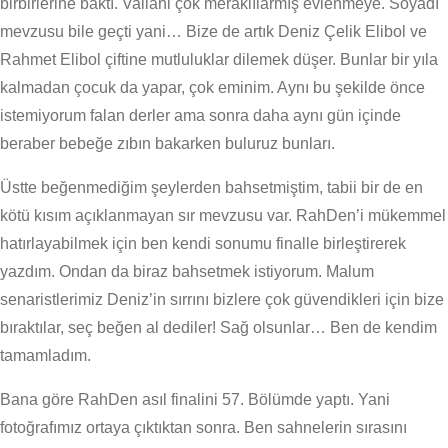
birbirlerine baktı. Vallahi çok meraklılarmış evlenmeye. Soyadı
mevzusu bile geçti yani… Bize de artık Deniz Çelik Elibol ve
Rahmet Elibol çiftine mutluluklar dilemek düşer. Bunlar bir yıla
kalmadan çocuk da yapar, çok eminim. Aynı bu şekilde önce
istemiyorum falan derler ama sonra daha aynı gün içinde
beraber bebeğe zıbın bakarken buluruz bunları.
Üstte beğenmediğim şeylerden bahsetmiştim, tabii bir de en
kötü kısım açıklanmayan sır mevzusu var. RahDen’i mükemmel
hatırlayabilmek için ben kendi sonumu finalle birleştirerek
yazdım. Ondan da biraz bahsetmek istiyorum. Malum
senaristlerimiz Deniz’in sırrını bizlere çok güvendikleri için bize
bıraktılar, seç beğen al dediler! Sağ olsunlar… Ben de kendim
tamamladım.
Bana göre RahDen asıl finalini 57. Bölümde yaptı. Yani
fotoğrafımız ortaya çıktıktan sonra. Ben sahnelerin sırasını