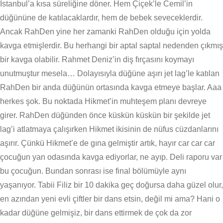
İstanbul’a kısa süreliğine döner. Hem Çiçek’le Cemil’in
düğününe de katılacaklardır, hem de bebek seveceklerdir.
Ancak RahDen yine her zamanki RahDen olduğu için yolda
kavga etmişlerdir. Bu herhangi bir aptal saptal nedenden çıkmış
bir kavga olabilir. Rahmet Deniz’in diş fırçasını koymayı
unutmuştur mesela… Dolayısıyla düğüne aşırı jet lag’le katılan
RahDen bir anda düğünün ortasında kavga etmeye başlar. Aaa
herkes şok. Bu noktada Hikmet’in muhteşem planı devreye
girer. RahDen düğünden önce küskün küskün bir şekilde jet
lag’i atlatmaya çalışırken Hikmet ikisinin de nüfus cüzdanlarını
aşırır. Çünkü Hikmet’e de gına gelmiştir artık, hayır car car car
çocuğun yan odasında kavga ediyorlar, ne ayıp. Deli raporu var
bu çocuğun. Bundan sonrası ise final bölümüyle aynı
yaşanıyor. Tabii Filiz bir 10 dakika geç doğursa daha güzel olur,
en azından yeni evli çiftler bir dans etsin, değil mi ama? Hani o
kadar düğüne gelmişiz, bir dans ettirmek de çok da zor