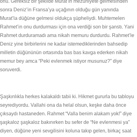
onu. Gereksiz bir şekilde Murat’ın mezuniyete gelmesinden
sonra Deniz’in Fransa’ya uçağının olduğu gün yanında
Murat’la düğüne gelmesi oldukça şüpheliydi. Muhtemelen
Rahmet’in onu durdurması için ona verdiği son bir şanstı. Yani
Rahmet durduramadı ama nikah memuru durdurdu. Rahmet’le
Deniz yine birbirlerini ne kadar istemediklerinden bahsedip
milletin düğününün ortasında bas bas kavga ederken nikah
memur bey amca “Peki evlenmek istiyor musunuz?” diye
soruverdi.
Şaşkınlıkla herkes kalakaldı tabii ki. Hikmet gururla bu tabloyu
seyrediyordu. Vallahi ona da helal olsun, keşke daha önce
çıksaydı hastaneden. Rahmet “Valla benim alakam yok!” diye
şaşkaloz şaşkaloz bakınırken bu sefer de “Ne evlenmesi ya”
diyen, düğüne yeni sevgilisini koluna takıp gelen, birkaç saat