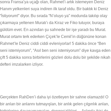
sonra Fransa’ya uçağı olan, Rahmet’i artık istemeyen Deniz
Hanım yelkenleri suya indiren ilk taraf oldu. Bir baktık ki Deniz
“İstiyorum!” diyor. Bu sırada “N’oluyo ya” modunda takılıp olay
çıkarmaya yeltenen Muratı’ı da Kiraz ve Fiko tutuyor, buraya
güldüm evet. En azından şu sahnede bir işe yaradı bu Murat.
Murat ortamı terk ederken Çiçek’le Cemil’in düğününe konan
Rahmet’le Deniz ciddi ciddi evleniyorlar! 5 dakika önce “Ben
seni istemiyorum”, “Asıl ben seni istemiyorum” diye kavga eden
çift 5 dakika sonra birbirlerini gözleri dolu dolu bir şekilde nikah
defteri imzalarken izliyor.
Gerçekten RahDen’i daha iyi özetleyen bir sahne olamazdı! O
bir anları bir anlarını tutmayışları, bir anlık gelen çılgınlık anları,
birbirlerine dayanamamaları, dengesizlikleri… Aslında ikisi de