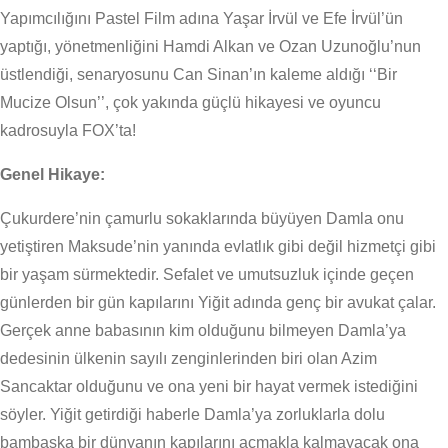
Yapımcılığını Pastel Film adına Yaşar İrvül ve Efe İrvül’ün
yaptığı, yönetmenliğini Hamdi Alkan ve Ozan Uzunoğlu’nun
üstlendiği, senaryosunu Can Sinan’ın kaleme aldığı ‘‘Bir
Mucize Olsun’’, çok yakında güçlü hikayesi ve oyuncu
kadrosuyla FOX’ta!
Genel Hikaye:
Çukurdere’nin çamurlu sokaklarında büyüyen Damla onu
yetiştiren Maksude’nin yanında evlatlık gibi değil hizmetçi gibi
bir yaşam sürmektedir. Sefalet ve umutsuzluk içinde geçen
günlerden bir gün kapılarını Yiğit adında genç bir avukat çalar.
Gerçek anne babasının kim olduğunu bilmeyen Damla’ya
dedesinin ülkenin sayılı zenginlerinden biri olan Azim
Sancaktar olduğunu ve ona yeni bir hayat vermek istediğini
söyler. Yiğit getirdiği haberle Damla’ya zorluklarla dolu
bambaşka bir dünyanın kapılarını açmakla kalmayacak ona