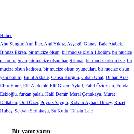
Haber
Ahu Sungur
, 
Anıl İlter
, 
Anıl Yıldız
, 
Ayşegül Günay
, 
Bala Atabek
, 
Binnaz Ekren
, 
bir mucize olsun
, 
bir mucize olsun 1.bölüm
, 
bir mucize
olsun fragman
, 
bir mucize olsun hangi kanal
, 
bir mucize olsun izle
, 
bir
mucize olsun kadrosu
, 
bir mucize olsun oyuncuları
, 
bir mucize olsun
yeni bölüm
, 
Bulut Akkale
, 
Cansu Kurgun
, 
Cihan Ünal
, 
Dilhan Aras
, 
Ebru Emre
, 
Elif Akdemir
, 
Elif Gizem Aykul
, 
Fahri Öztezcan
, 
Funda
Eskioğlu
, 
furkan palalı
, 
Halil Demir
, 
Meral Çetinkaya
, 
Murat
Daltaban
, 
Oral Özer
, 
Poyraz Saygılı
, 
Rıdvan Aybars Düzey
, 
Rozet
Hubeş
, 
Sekvan Serinkaya
, 
Su Kutlu
, 
Tahsin Lale
Bir yanıt yazın