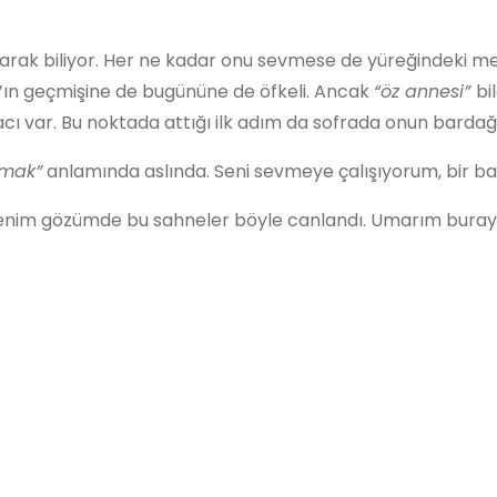
i olarak biliyor. Her ne kadar onu sevmese de yüreğindeki 
an’ın geçmişine de bugününe de öfkeli. Ancak
“öz annesi”
bi
iyacı var. Bu noktada attığı ilk adım da sofrada onun barda
şmak”
anlamında aslında. Seni sevmeye çalışıyorum, bir b
benim gözümde bu sahneler böyle canlandı. Umarım buraya