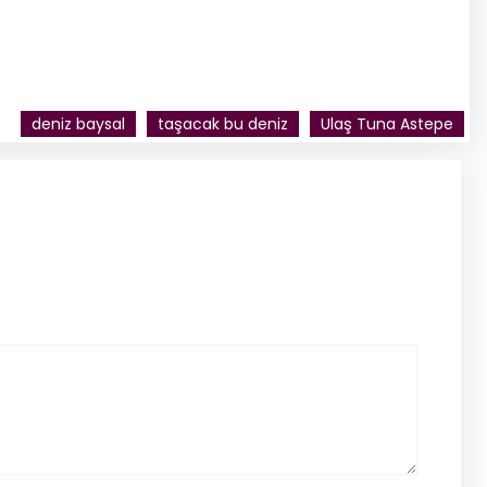
deniz baysal
taşacak bu deniz
Ulaş Tuna Astepe