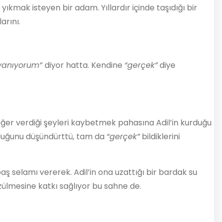
kmak isteyen bir adam. Yıllardır içinde taşıdığı bir
arını.
yanıyorum”
diyor hatta. Kendine
“gerçek”
diye
değer verdiği şeyleri kaybetmek pahasına Adil’in kurduğu
olduğunu düşündürttü, tam da
“gerçek”
bildiklerini
aş selamı vererek. Adil’in ona uzattığı bir bardak su
çözülmesine katkı sağlıyor bu sahne de.