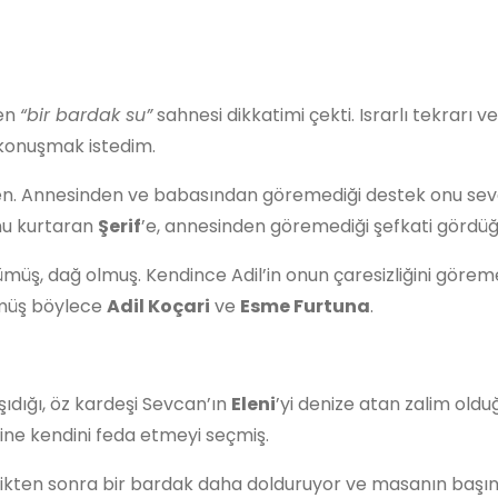
en
“bir bardak su”
sahnesi dikkatimi çekti. Israrlı tekrarı v
 konuşmak istedim.
eden. Annesinden ve babasından göremediği destek onu se
nu kurtaran
Şerif
’e, annesinden göremediği şefkati gördüğ
müş, dağ olmuş. Kendince Adil’in onun çaresizliğini göremey
üşmüş böylece
Adil Koçari
ve
Esme Furtuna
.
ıdığı, öz kardeşi Sevcan’ın
Eleni
’yi denize atan zalim ol
ine kendini feda etmeyi seçmiş.
içtikten sonra bir bardak daha dolduruyor ve masanın baş