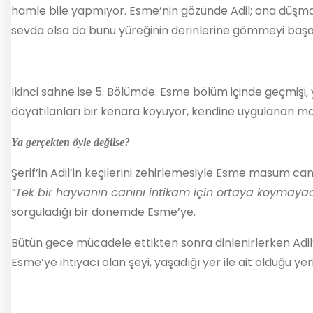
hamle bile yapmıyor. Esme’nin gözünde Adil; ona düşmanlı
sevda olsa da bunu yüreğinin derinlerine gömmeyi başar
İkinci sahne ise 5. Bölümde. Esme bölüm içinde geçmişi,
dayatılanları bir kenara koyuyor, kendine uygulanan ma
Ya gerçekten öyle değilse?
Şerif’in Adil’in keçilerini zehirlemesiyle Esme masum ca
“Tek bir hayvanın canını intikam için ortaya koymay
sorguladığı bir dönemde Esme’ye.
Bütün gece mücadele ettikten sonra dinlenirlerken Adil’in
Esme’ye ihtiyacı olan şeyi, yaşadığı yer ile ait olduğu ye