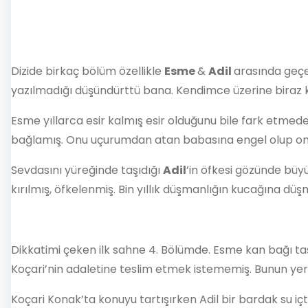
Dizide birkaç bölüm özellikle
Esme
&
Adil
arasında geç
yazılmadığı düşündürttü bana. Kendimce üzerine biraz
Esme yıllarca esir kalmış esir olduğunu bile fark etm
bağlamış. Onu uçurumdan atan babasına engel olup o
Sevdasını yüreğinde taşıdığı
Adil
’in öfkesi gözünde büyü
kırılmış, öfkelenmiş. Bin yıllık düşmanlığın kucağına d
Dikkatimi çeken ilk sahne 4. Bölümde. Esme kan bağı taş
Koçari’nin adaletine teslim etmek istememiş. Bunun yer
Koçari Konak’ta konuyu tartışırken Adil bir bardak su 