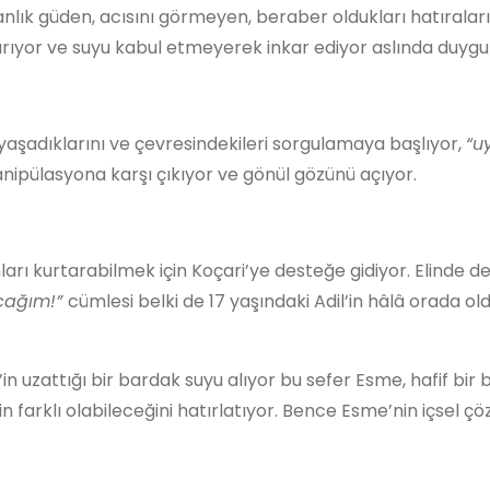
k güden, acısını görmeyen, beraber oldukları hatıraları yı
ıyor ve suyu kabul etmeyerek inkar ediyor aslında duygul
 yaşadıklarını ve çevresindekileri sorgulamaya başlıyor,
“u
nipülasyona karşı çıkıyor ve gönül gözünü açıyor.
nları kurtarabilmek için Koçari’ye desteğe gidiyor. Elinde 
acağım!”
cümlesi belki de 17 yaşındaki Adil’in hâlâ orada 
 uzattığı bir bardak suyu alıyor bu sefer Esme, hafif bir b
rin farklı olabileceğini hatırlatıyor. Bence Esme’nin içsel 