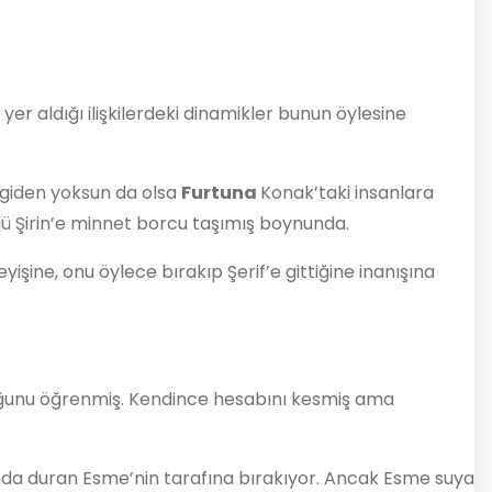
e yer aldığı ilişkilerdeki dinamikler bunun öylesine
vgiden yoksun da olsa
Furtuna
Konak’taki insanlara
ü Şirin’e minnet borcu taşımış boynunda.
işine, onu öylece bırakıp Şerif’e gittiğine inanışına
duğunu öğrenmiş. Kendince hesabını kesmiş ama
ında duran Esme’nin tarafına bırakıyor. Ancak Esme suya