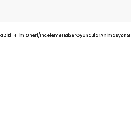
fa
Dizi
Film Öneri/İnceleme
Haber
Oyuncular
Animasyon
G