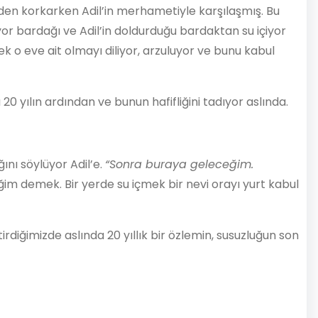
nden korkarken Adil’in merhametiyle karşılaşmış. Bu
yor bardağı ve Adil’in doldurduğu bardaktan su içiyor
k o eve ait olmayı diliyor, arzuluyor ve bunu kabul
 20 yılın ardından ve bunun hafifliğini tadıyor aslında.
nı söylüyor Adil’e.
“Sonra buraya geleceğim.
ğim demek. Bir yerde su içmek bir nevi orayı yurt kabul
tirdiğimizde aslında 20 yıllık bir özlemin, susuzluğun son