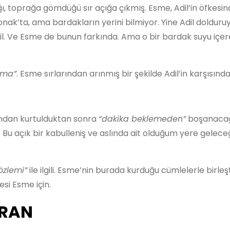
ı, toprağa gömdüğü sır açığa çıkmış. Esme, Adil’in öfkesi
nak’ta, ama bardakların yerini bilmiyor. Yine Adil dolduru
il. Ve Esme de bunun farkında. Ama o bir bardak suyu içere
nma”
. Esme sırlarından arınmış bir şekilde Adil’in karşısında
ından kurtulduktan sonra
“dakika beklemeden”
boşanacağı
. Bu açık bir kabulleniş ve aslında ait olduğum yere gelece
 özlemi”
ile ilgili. Esme’nin burada kurduğu cümlelerle birleş
si Esme için.
CRAN