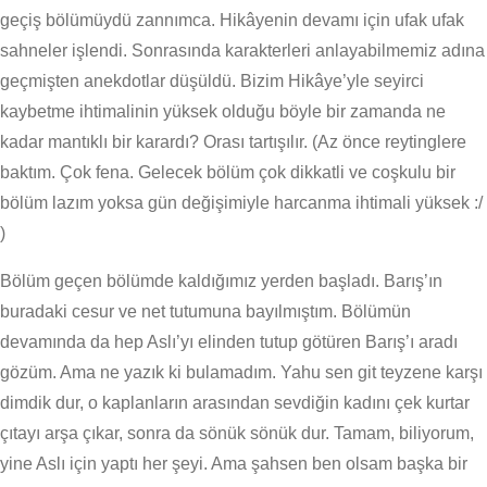
geçiş bölümüydü zannımca. Hikâyenin devamı için ufak ufak
sahneler işlendi. Sonrasında karakterleri anlayabilmemiz adına
geçmişten anekdotlar düşüldü. Bizim Hikâye’yle seyirci
kaybetme ihtimalinin yüksek olduğu böyle bir zamanda ne
kadar mantıklı bir karardı? Orası tartışılır. (Az önce reytinglere
baktım. Çok fena. Gelecek bölüm çok dikkatli ve coşkulu bir
bölüm lazım yoksa gün değişimiyle harcanma ihtimali yüksek :/
)
Bölüm geçen bölümde kaldığımız yerden başladı. Barış’ın
buradaki cesur ve net tutumuna bayılmıştım. Bölümün
devamında da hep Aslı’yı elinden tutup götüren Barış’ı aradı
gözüm. Ama ne yazık ki bulamadım. Yahu sen git teyzene karşı
dimdik dur, o kaplanların arasından sevdiğin kadını çek kurtar
çıtayı arşa çıkar, sonra da sönük sönük dur. Tamam, biliyorum,
yine Aslı için yaptı her şeyi. Ama şahsen ben olsam başka bir