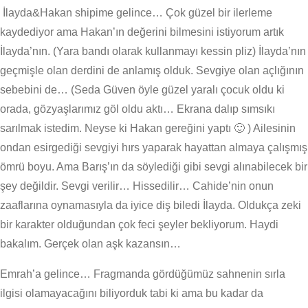
İlayda&Hakan shipime gelince… Çok güzel bir ilerleme
kaydediyor ama Hakan’ın değerini bilmesini istiyorum artık
İlayda’nın. (Yara bandı olarak kullanmayı kessin pliz) İlayda’nın
geçmişle olan derdini de anlamış olduk. Sevgiye olan açlığının
sebebini de… (Seda Güven öyle güzel yaralı çocuk oldu ki
orada, gözyaşlarımız göl oldu aktı… Ekrana dalıp sımsıkı
sarılmak istedim. Neyse ki Hakan gereğini yaptı 🙂 ) Ailesinin
ondan esirgediği sevgiyi hırs yaparak hayattan almaya çalışmış
ömrü boyu. Ama Barış’ın da söylediği gibi sevgi alınabilecek bir
şey değildir. Sevgi verilir… Hissedilir… Cahide’nin onun
zaaflarına oynamasıyla da iyice diş biledi İlayda. Oldukça zeki
bir karakter olduğundan çok feci şeyler bekliyorum. Haydi
bakalım. Gerçek olan aşk kazansın…
Emrah’a gelince… Fragmanda gördüğümüz sahnenin sırla
ilgisi olamayacağını biliyorduk tabi ki ama bu kadar da