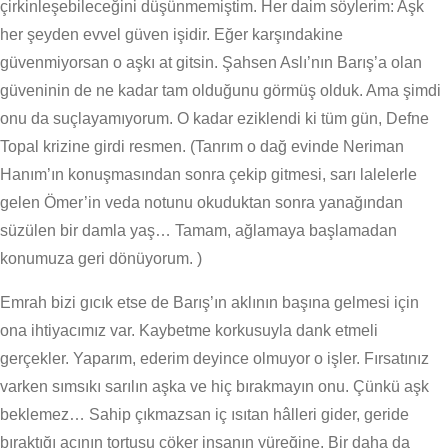
çirkinleşebileceğini düşünmemiştim. Her daim söylerim: Aşk
her şeyden evvel güven işidir. Eğer karşındakine
güvenmiyorsan o aşkı at gitsin. Şahsen Aslı’nın Barış’a olan
güveninin de ne kadar tam olduğunu görmüş olduk. Ama şimdi
onu da suçlayamıyorum. O kadar eziklendi ki tüm gün, Defne
Topal krizine girdi resmen. (Tanrım o dağ evinde Neriman
Hanım’ın konuşmasından sonra çekip gitmesi, sarı lalelerle
gelen Ömer’in veda notunu okuduktan sonra yanağından
süzülen bir damla yaş… Tamam, ağlamaya başlamadan
konumuza geri dönüyorum. )
Emrah bizi gıcık etse de Barış’ın aklının başına gelmesi için
ona ihtiyacımız var. Kaybetme korkusuyla dank etmeli
gerçekler. Yaparım, ederim deyince olmuyor o işler. Fırsatınız
varken sımsıkı sarılın aşka ve hiç bırakmayın onu. Çünkü aşk
beklemez… Sahip çıkmazsan iç ısıtan hâlleri gider, geride
bıraktığı acının tortusu çöker insanın yüreğine. Bir daha da