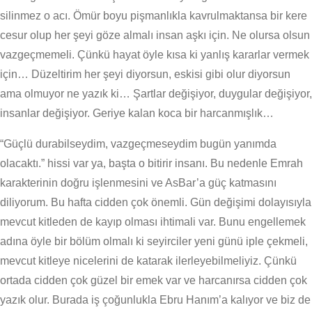
silinmez o acı. Ömür boyu pişmanlıkla kavrulmaktansa bir kere
cesur olup her şeyi göze almalı insan aşkı için. Ne olursa olsun
vazgeçmemeli. Çünkü hayat öyle kısa ki yanlış kararlar vermek
için… Düzeltirim her şeyi diyorsun, eskisi gibi olur diyorsun
ama olmuyor ne yazık ki… Şartlar değişiyor, duygular değişiyor,
insanlar değişiyor. Geriye kalan koca bir harcanmışlık…
“Güçlü durabilseydim, vazgeçmeseydim bugün yanımda
olacaktı.” hissi var ya, başta o bitirir insanı. Bu nedenle Emrah
karakterinin doğru işlenmesini ve AsBar’a güç katmasını
diliyorum. Bu hafta cidden çok önemli. Gün değişimi dolayısıyla
mevcut kitleden de kayıp olması ihtimali var. Bunu engellemek
adına öyle bir bölüm olmalı ki seyirciler yeni günü iple çekmeli,
mevcut kitleye nicelerini de katarak ilerleyebilmeliyiz. Çünkü
ortada cidden çok güzel bir emek var ve harcanırsa cidden çok
yazık olur. Burada iş çoğunlukla Ebru Hanım’a kalıyor ve biz de