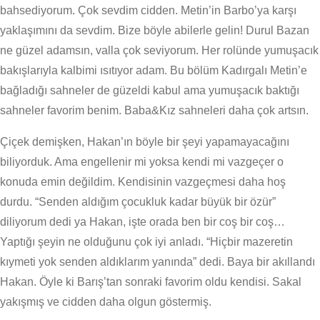
bahsediyorum. Çok sevdim cidden. Metin’in Barbo’ya karşı
yaklaşımını da sevdim. Bize böyle abilerle gelin! Durul Bazan
ne güzel adamsın, valla çok seviyorum. Her rolünde yumuşacık
bakışlarıyla kalbimi ısıtıyor adam. Bu bölüm Kadırgalı Metin’e
bağladığı sahneler de güzeldi kabul ama yumuşacık baktığı
sahneler favorim benim. Baba&Kız sahneleri daha çok artsın.
Çiçek demişken, Hakan’ın böyle bir şeyi yapamayacağını
biliyorduk. Ama engellenir mi yoksa kendi mi vazgeçer o
konuda emin değildim. Kendisinin vazgeçmesi daha hoş
durdu. “Senden aldığım çocukluk kadar büyük bir özür”
diliyorum dedi ya Hakan, işte orada ben bir coş bir coş…
Yaptığı şeyin ne olduğunu çok iyi anladı. “Hiçbir mazeretin
kıymeti yok senden aldıklarım yanında” dedi. Baya bir akıllandı
Hakan. Öyle ki Barış’tan sonraki favorim oldu kendisi. Sakal
yakışmış ve cidden daha olgun göstermiş.