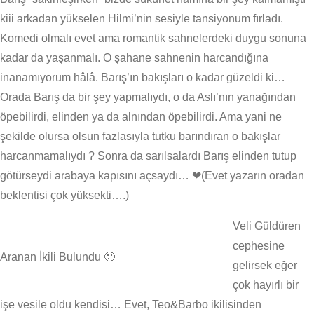
kiii arkadan yükselen Hilmi’nin sesiyle tansiyonum fırladı.
Komedi olmalı evet ama romantik sahnelerdeki duygu sonuna
kadar da yaşanmalı. O şahane sahnenin harcandığına
inanamıyorum hâlâ. Barış’ın bakışları o kadar güzeldi ki…
Orada Barış da bir şey yapmalıydı, o da Aslı’nın yanağından
öpebilirdi, elinden ya da alnından öpebilirdi. Ama yani ne
şekilde olursa olsun fazlasıyla tutku barındıran o bakışlar
harcanmamalıydı ? Sonra da sarılsalardı Barış elinden tutup
götürseydi arabaya kapısını açsaydı… ❤(Evet yazarın oradan
beklentisi çok yüksekti….)
Veli Güldüren
cephesine
Aranan İkili Bulundu 🙂
gelirsek eğer
çok hayırlı bir
işe vesile oldu kendisi… Evet, Teo&Barbo ikilisinden