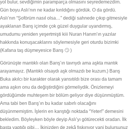
yol bulur, sevdiğimin paramparça olmasını seyredemezdim.
Gün boyu Aslı’nın ne kadar kırıldığını gördük. O da gördü.
Aslı’nın “Şoförüm nasıl olsa…” dediği sahnede çıkıp gitmesiyle
ayaklanan Barış içimde çok güzel duygular uyandırmış,
umudumu yeniden yeşertmişti kiii Nuran Hanım’ın yazılar
hakkında konuşacaklarını söylemesiyle geri oturdu bizimki
(Kafana taş düşmeyesice Barış 🙄 )
Görünüşte mantıklı olan Barış’ın tavrıydı ama aşkta mantık
arayamayız. (Mantıklı olsaydı aşk olmazdı be kuzum.) Barış
Buka akılcı bir karakter olarak yansıtıldı bize orası da tamam
ama aşkın onu da değiştirdiğini görmeliydik. Önizlemeyi
gördüğümde muhteşem bir bölüm geliyor diye düşünmüştüm.
Ama tabi ben Barış’ın bu kadar sabırlı olacağını
düşünmemiştim. İşlerin en karıştığı noktada “Yeter!” demesini
bekledim. Böyleyken böyle deyip Aslı’yı götürecekti oradan. İlk
başta yaptığı gibi… İkinizden de zekâ fışkırıyor yani bulursunuz