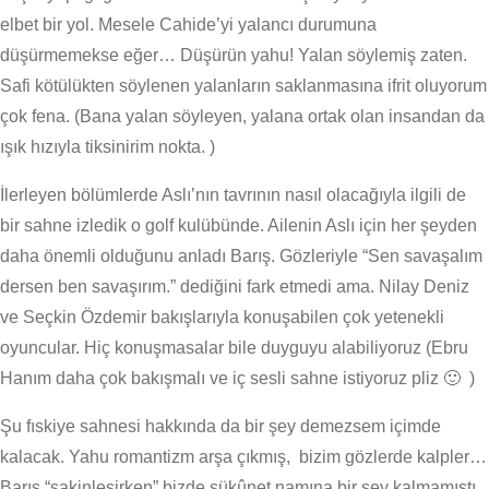
elbet bir yol. Mesele Cahide’yi yalancı durumuna
düşürmemekse eğer… Düşürün yahu! Yalan söylemiş zaten.
Safi kötülükten söylenen yalanların saklanmasına ifrit oluyorum
çok fena. (Bana yalan söyleyen, yalana ortak olan insandan da
ışık hızıyla tiksinirim nokta. )
İlerleyen bölümlerde Aslı’nın tavrının nasıl olacağıyla ilgili de
bir sahne izledik o golf kulübünde. Ailenin Aslı için her şeyden
daha önemli olduğunu anladı Barış. Gözleriyle “Sen savaşalım
dersen ben savaşırım.” dediğini fark etmedi ama. Nilay Deniz
ve Seçkin Özdemir bakışlarıyla konuşabilen çok yetenekli
oyuncular. Hiç konuşmasalar bile duyguyu alabiliyoruz (Ebru
Hanım daha çok bakışmalı ve iç sesli sahne istiyoruz pliz 🙂 )
Şu fıskiye sahnesi hakkında da bir şey demezsem içimde
kalacak. Yahu romantizm arşa çıkmış, bizim gözlerde kalpler…
Barış “sakinleşirken” bizde sükûnet namına bir şey kalmamıştı