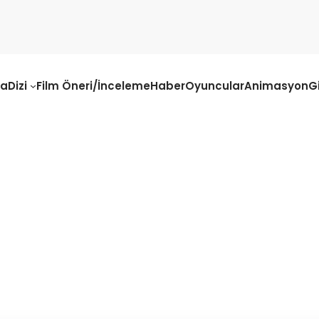
fa
Dizi
Film Öneri/İnceleme
Haber
Oyuncular
Animasyon
G