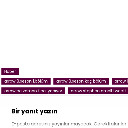
Haber
arrow 8.sezon 1.bölüm
arrow 8.sezon kaç bölüm
arrow 
arrow ne zaman final yapıyor
arrow stephen amell tweeti
Bir yanıt yazın
E-posta adresiniz yayınlanmayacak.
Gerekli alanlar