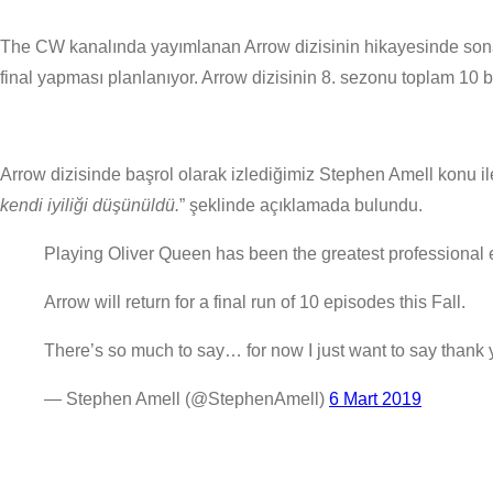
The CW kanalında yayımlanan Arrow dizisinin hikayesinde sona g
final yapması planlanıyor. Arrow dizisinin 8. sezonu toplam 10
Arrow dizisinde başrol olarak izlediğimiz Stephen Amell konu ile
kendi iyiliği düşünüldü.
” şeklinde açıklamada bulundu.
Playing Oliver Queen has been the greatest professional ex
Arrow will return for a final run of 10 episodes this Fall.
There’s so much to say… for now I just want to say thank 
— Stephen Amell (@StephenAmell)
6 Mart 2019