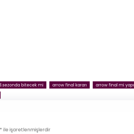
8.sezonda bitecek mi
arrow final kararı
arrow final mi yap
*
ile işaretlenmişlerdir