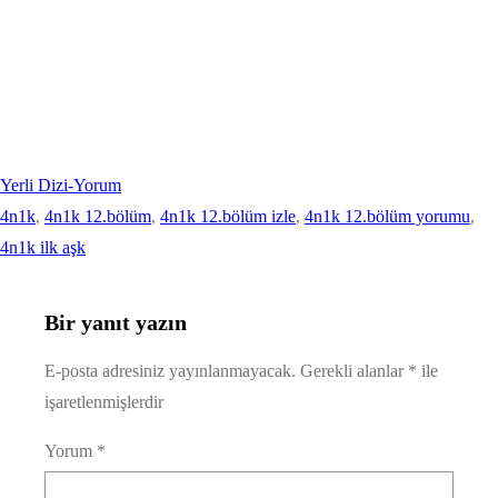
Yerli Dizi-Yorum
4n1k
, 
4n1k 12.bölüm
, 
4n1k 12.bölüm izle
, 
4n1k 12.bölüm yorumu
, 
4n1k ilk aşk
Bir yanıt yazın
E-posta adresiniz yayınlanmayacak.
Gerekli alanlar
*
ile
işaretlenmişlerdir
Yorum
*