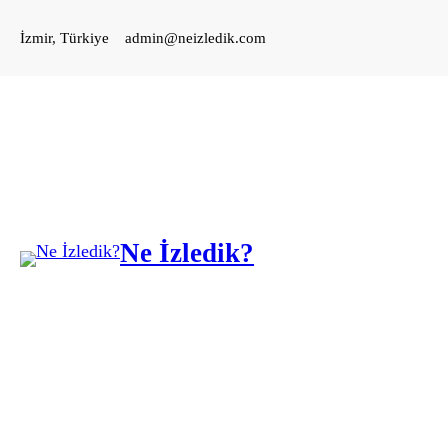
İçeriğe
İzmir, Türkiye
admin@neizledik.com
geç
Ne İzledik?