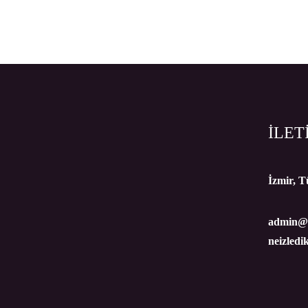
İLET
İzmir, T
admin@n
neizledi