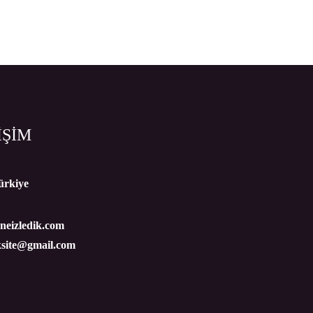
İŞİM
ürkiye
eizledik.com
ksite@gmail.com