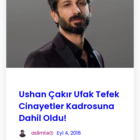
Ushan Çakır Ufak Tefek
Cinayetler Kadrosuna
Dahil Oldu!
aslimte
Eyl 4, 2018