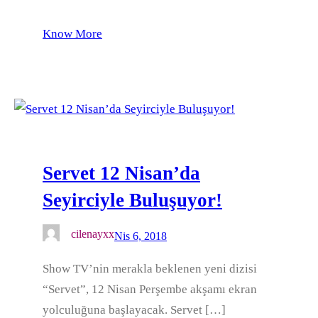
Know More
Servet 12 Nisan’da
Seyirciyle Buluşuyor!
cilenayxx
Nis 6, 2018
Show TV’nin merakla beklenen yeni dizisi
“Servet”, 12 Nisan Perşembe akşamı ekran
yolculuğuna başlayacak. Servet […]