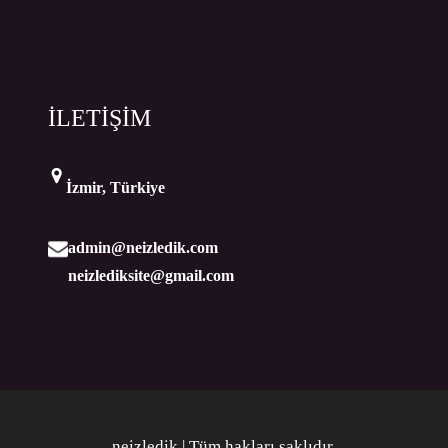
İLETİŞİM
İzmir, Türkiye
admin@neizledik.com
neizlediksite@gmail.com
neizledik | Tüm hakları saklıdır
.