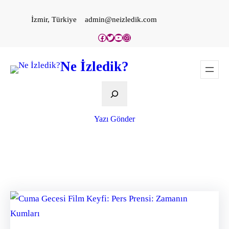
İçeriğe
İzmir, Türkiye
admin@neizledik.com
geç
Facebook
Twitter
YouTube
Instagram
Ne İzledik?
Ara
Yazı Gönder