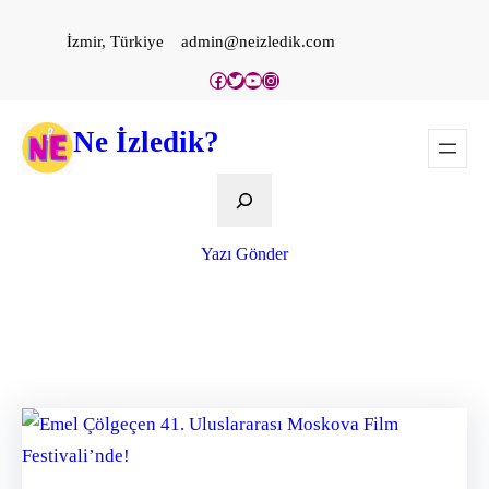
İçeriğe
İzmir, Türkiye
admin@neizledik.com
geç
Facebook
Twitter
YouTube
Instagram
Ne İzledik?
Ara
Yazı Gönder