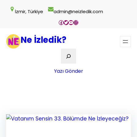
İçeriğe
İzmir, Türkiye
admin@neizledik.com
geç
Facebook
Twitter
YouTube
Instagram
Ne İzledik?
Ara
Yazı Gönder