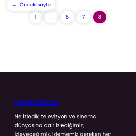
←
Önceki sayfa
1
…
6
7
8
HAKKIMIZDA
Ne İzledik, televizyon ve sinema
dünyasına dair izlediğimiz,
izleyeceğimiz, izlememiz gereken her