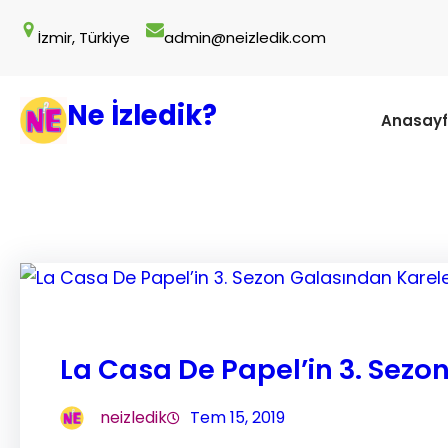
İçeriğe
İzmir, Türkiye
admin@neizledik.com
geç
Ne İzledik?
Anasay
La Casa De Papel’in 3. Sezo
neizledik
Tem 15, 2019