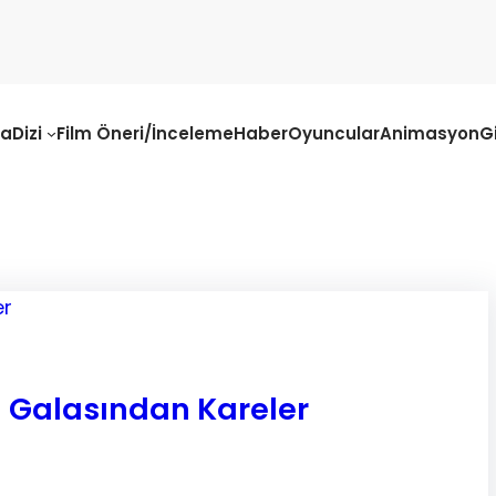
fa
Dizi
Film Öneri/İnceleme
Haber
Oyuncular
Animasyon
G
n Galasından Kareler