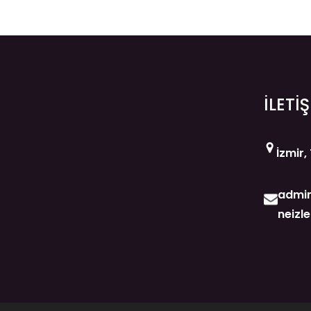
İLETİ
İzmir,
admin
neizl