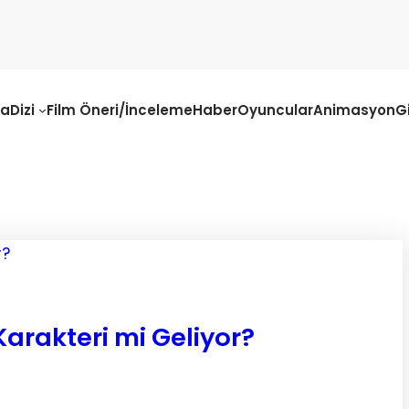
fa
Dizi
Film Öneri/İnceleme
Haber
Oyuncular
Animasyon
G
arakteri mi Geliyor?