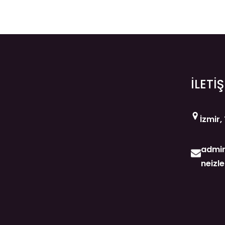
İLETİ
İzmir,
admin
neizl