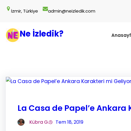
İçeriğe
İzmir, Türkiye
admin@neizledik.com
geç
Ne İzledik?
Anasay
La Casa de Papel’e Ankara K
Kübra G.
Tem 18, 2019