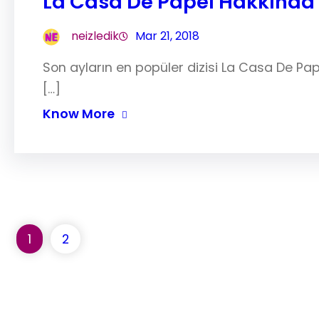
La Casa De Papel Hakkında 
neizledik
Mar 21, 2018
Son ayların en popüler dizisi La Casa De Papel
[…]
Know More
1
2