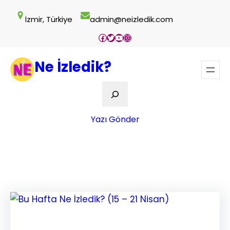
İçeriğe
İzmir, Türkiye
admin@neizledik.com
geç
Facebook
Twitter
YouTube
Instagram
Ne İzledik?
Ara
Yazı Gönder