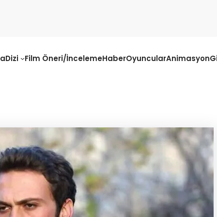
fa
Dizi
Film Öneri/İnceleme
Haber
Oyuncular
Animasyon
G