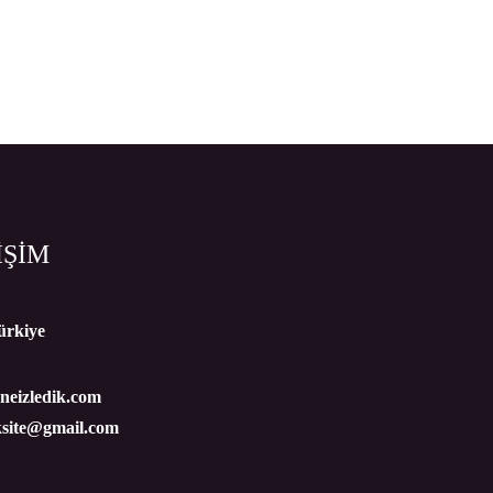
İŞİM
ürkiye
eizledik.com
ksite@gmail.com