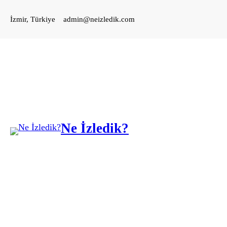
İçeriğe
İzmir, Türkiye
admin@neizledik.com
geç
Ne İzledik?