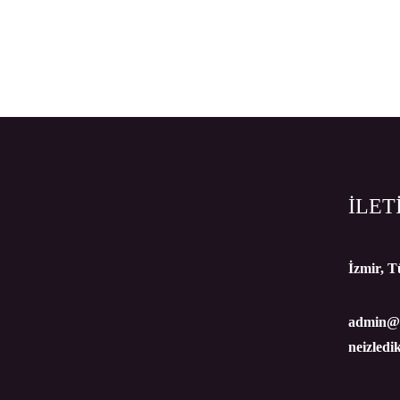
İLET
İzmir, T
admin@n
neizledi