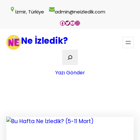
İçeriğe
İzmir, Türkiye
admin@neizledik.com
geç
Facebook
Twitter
YouTube
Instagram
Ne İzledik?
Ara
Yazı Gönder