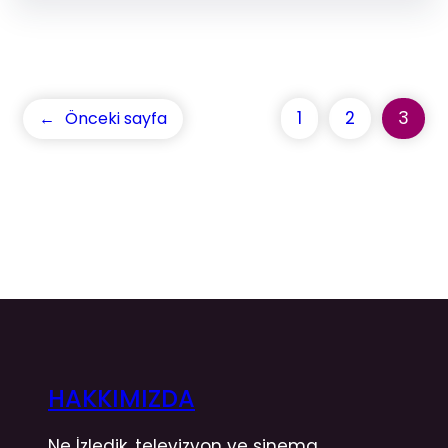
1
2
3
←
Önceki sayfa
HAKKIMIZDA
Ne İzledik, televizyon ve sinema