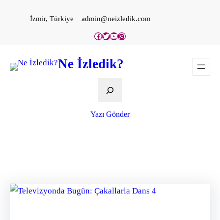
İçeriğe
İzmir, Türkiye
admin@neizledik.com
geç
Facebook
Twitter
YouTube
Instagram
Ne İzledik?
Ara
Yazı Gönder