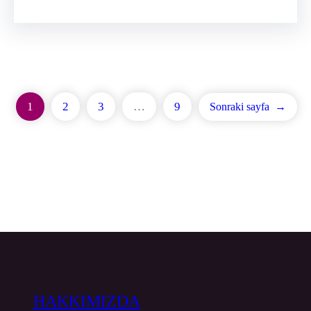
1
2
3
…
9
Sonraki sayfa
→
HAKKIMIZDA