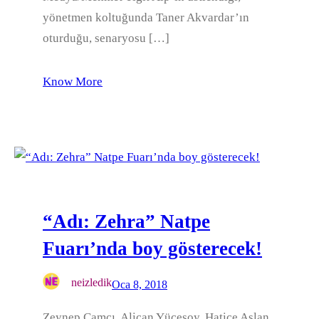
yönetmen koltuğunda Taner Akvardar’ın
oturduğu, senaryosu […]
Know More
“Adı: Zehra” Natpe
Fuarı’nda boy gösterecek!
neizledik
Oca 8, 2018
Zeynep Çamcı, Alican Yücesoy, Hatice Aslan,