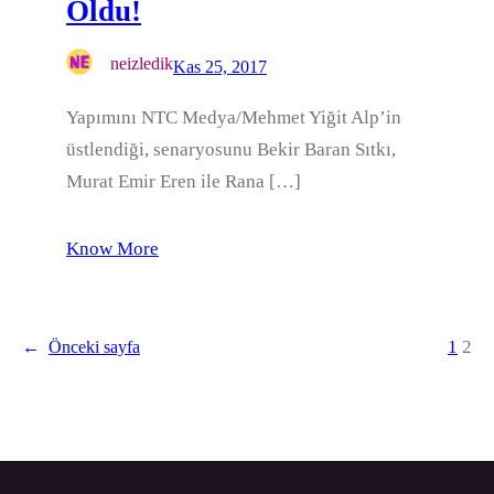
Oldu!
neizledik
Kas 25, 2017
Yapımını NTC Medya/Mehmet Yiğit Alp’in
üstlendiği, senaryosunu Bekir Baran Sıtkı,
Murat Emir Eren ile Rana […]
Know More
1
2
←
Önceki sayfa